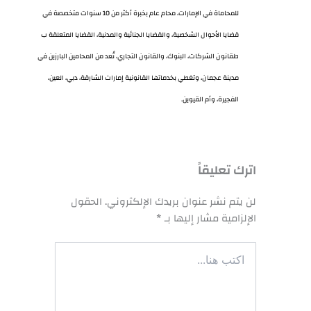
للمحاماة في الإمارات، محام عام بخبرة أكثر من 10 سنوات متخصصة في
قضايا الأحوال الشخصية، والقضايا الجنائية والمدنية، القضايا المتعلقة ب
طقانون الشركات، البنوك، والقانون التجاري، تُعد من المحامين البارزين في
مدينة عجمان، وتغطي بخدماتها القانونية إمارات الشارقة، دبي، العين،
الفجيرة، وأم القيوين.
اترك تعليقاً
لن يتم نشر عنوان بريدك الإلكتروني.
الحقول
الإلزامية مشار إليها بـ
*
اكتب
هنا...