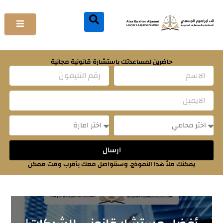
خطي
لى
لمحتوى
حاضرين لمساعدتك باستشارة قانونية مجانية
Name
Email
Message
Message
ارسال
يمكنك ملأ هذا النموذج. وسنتواصل معك بأقرب وقت ممكن