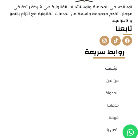
الاء الجسمي للمحاماة والاستشارات القانونية هي شركة رائدة في
عجمان، تقدم مجموعة واسعة من الخدمات القانونية مع التزام بالتميز
والاحترافية.
تابعنا
I
T
F
n
i
a
s
k
c
روابط سريعة
t
t
e
a
o
b
g
k
o
r
o
الرئيسية
a
k
m
من نحن
المدونة
خدماتنا
فريقنا
W
P
اتصل بنا
h
h