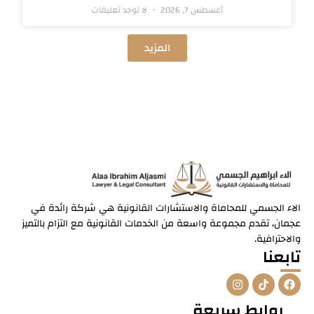
أغسطس 7, 2026
لا توجد تعليقات
المزيد
الاء الجسمي للمحاماة والاستشارات القانونية هي شركة رائدة في
عجمان، تقدم مجموعة واسعة من الخدمات القانونية مع التزام بالتميز
والاحترافية.
تابعنا
I
T
F
n
i
a
s
k
c
روابط سريعة
t
t
e