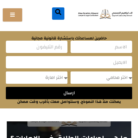
خطي
لى
لمحتوى
حاضرين لمساعدتك باستشارة قانونية مجانية
Name
Email
Message
Message
ارسال
يمكنك ملأ هذا النموذج. وسنتواصل معك بأقرب وقت ممكن