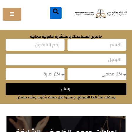
خطي
لى
لمحتوى
حاضرين لمساعدتك باستشارة قانونية مجانية
Name
Email
Message
Message
ارسال
يمكنك ملأ هذا النموذج. وسنتواصل معك بأقرب وقت ممكن