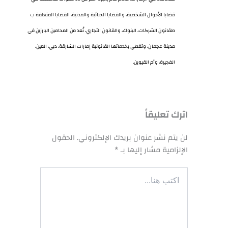
قضايا الأحوال الشخصية، والقضايا الجنائية والمدنية، القضايا المتعلقة ب
طقانون الشركات، البنوك، والقانون التجاري، تُعد من المحامين البارزين في
مدينة عجمان، وتغطي بخدماتها القانونية إمارات الشارقة، دبي، العين،
الفجيرة، وأم القيوين.
اترك تعليقاً
لن يتم نشر عنوان بريدك الإلكتروني.
الحقول
الإلزامية مشار إليها بـ
*
اكتب
هنا...