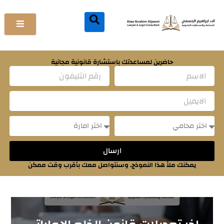
خطي
لى
لمحتوى
حاضرين لمساعدتك باستشارة قانونية مجانية
Name
Email
Message
Message
ارسال
يمكنك ملأ هذا النموذج. وسنتواصل معك بأقرب وقت ممكن