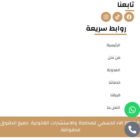
تابعنا
I
T
F
n
i
a
s
k
c
روابط سريعة
t
t
e
a
o
b
g
k
o
r
o
الرئيسية
a
k
m
من نحن
المدونة
خدماتنا
فريقنا
W
P
اتصل بنا
h
h
o
a
© 2025 الاء الجسمي للمحاماة والاستشارات القانونية. جميع الحقوق
n
t
محفوظة.
e
s