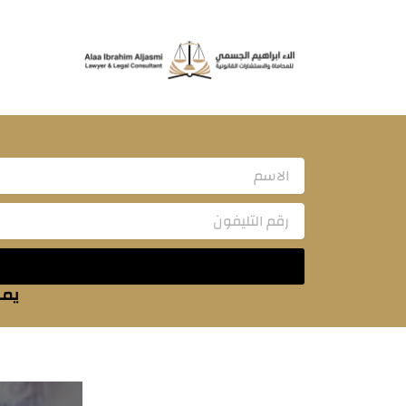
خطي
لى
لمحتوى
Name
يمك