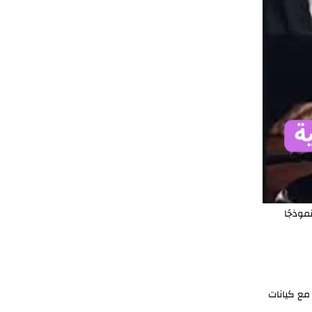
موذجًا
 مع كيانات