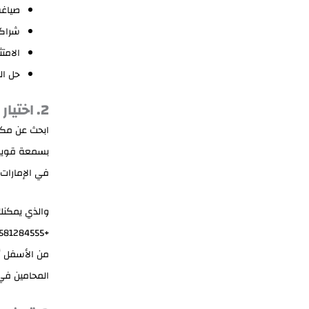
صياغة
شراكا
الامتث
حل الن
2. اختيار المكتب المناسب
ابحث عن مكت
بسمعة قوية 
في الإمارات،
من الأسفل أ
المحامين في