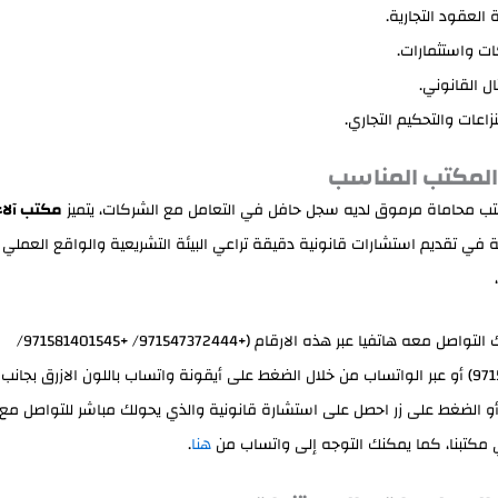
 العقود التجارية.
ت واستثمارات.
ال القانوني.
زاعات والتحكيم التجاري.
ب محاماة مرموق لديه سجل حافل في التعامل مع الشركات، يتميز
مكتب آلا
في تقديم استشارات قانونية دقيقة تراعي البيئة التشريعية والواقع العملي
والذي يمكنك التواصل معه هاتفيا عبر هذه الارقام (+971547372444/ +971581401545/
+971581284555) أو عبر الواتساب من خلال الضغط على أيقونة واتساب باللون الازرق بجا
و الضغط على زر احصل على استشارة قانونية والذي يحولك مباشر للتواصل مع 
 مكتبنا، كما يمكنك التوجه إلى واتساب من
هنا
.