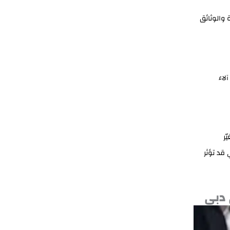
 والوثائق
لاء
ّر
 قد تؤثر
 دبي