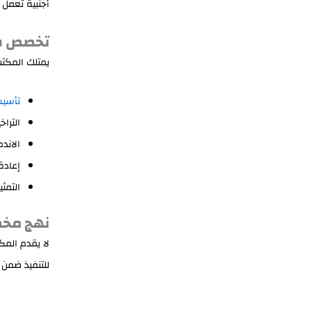
أجنبية تعمل 
تخصص في
يمتلك المكتب
تأسي
التراخ
الاند
إعادة
التمثي
نهج مخ
لا يقدم المك
للتنفيذ ضمن ا