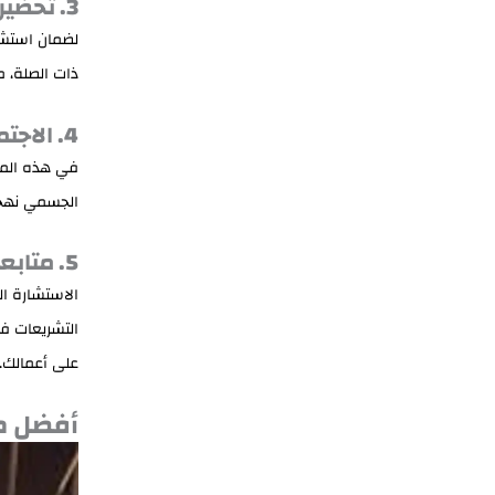
3. تحضير المعلومات والمستندات
لضمان استشار
ذات الصلة، مث
4. الاجتماع مع المستشار القانوني
في هذه المرح
الجسمي نهجًا
5. متابعة مستمرة وتحديثات قانونية
الاستشارة ال
التشريعات في
على أعمالك.
أفضل م