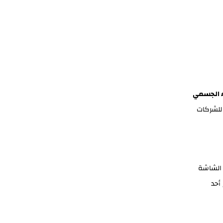
ء الجسمي
 للشركات
نب الشاشة
أحد