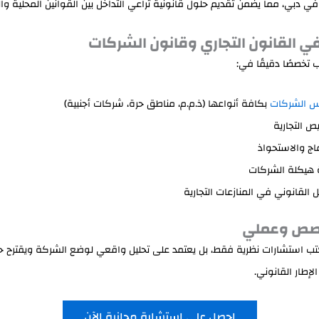
في دبي، مما يضمن تقديم حلول قانونية تراعي التداخل بين القوانين المحلية وال
 القانون التجاري وقانون الشركات
 تخصصًا دقيقًا في:
س الشركات
بكافة أنواعها (ذ.م.م، مناطق حرة، شركات أجنبية)
يص التجارية
ماج والاستحواذ
 هيكلة الشركات
ل القانوني في المنازعات التجارية
صص وعملي
تب استشارات نظرية فقط، بل يعتمد على تحليل واقعي لوضع الشركة ويقترح حلو
لإطار القانوني.
احصل على استشارة مجانية الآن