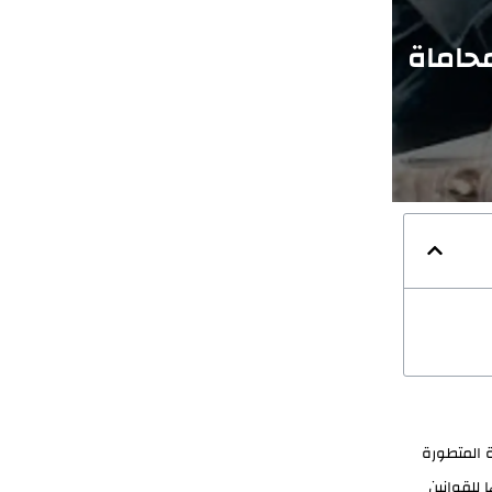
حاماة
ية المتطورة
للقوانين