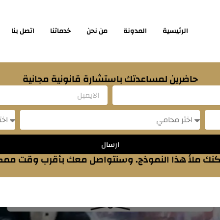
الرئيسية
المدونة
من نحن
خدماتنا
اتصل بنا
حاضرين لمساعدتك باستشارة قانونية مجانية
Email
sage
Message
ارسال
نك ملأ هذا النموذج. وسنتواصل معك بأقرب وقت مم