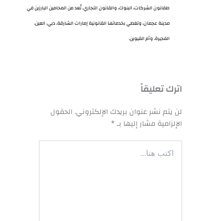
طقانون الشركات، البنوك، والقانون التجاري، تُعد من المحامين البارزين في
مدينة عجمان، وتغطي بخدماتها القانونية إمارات الشارقة، دبي، العين،
الفجيرة، وأم القيوين.
اترك تعليقاً
لن يتم نشر عنوان بريدك الإلكتروني.
الحقول
الإلزامية مشار إليها بـ
*
اكتب
هنا...