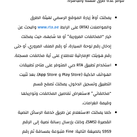
تتوفر عدة طرق سهلة ومباشرة:
يمكنك أولاً زيارة الموقع الرسمي لهيئة الطرق
والمواصلات (RTA) على الرابط
www.rta.ae
والبحث عن
خيار “المخالفات المرورية” أو ما شابهه، حيث يمكنك
إدخال رقم لوحة السيارة، أو رقم الملف المروري، أو حتى
رقم هويتك الإماراتية للاطلاع على أية مخالفات مسجلة.
استخدام تطبيق RTA دبي المتوفر على متاجر تطبيقات
الهواتف الذكية (Play Store و App Store). بعد تثبيت
التطبيق وتسجيل الدخول، يمكنك تصفح قسم
“مخالفاتي” لاستعراض تفاصيل المخالفات وتواريخها
وقيمة الغرامات.
كما يمكنك الاستعلام عن طريق خدمة الرسائل النصية
القصيرة (SMS)، وذلك بإرسال رسالة نصية إلى الرقم
5959 بالصيغة التالية: Fine متبوعة بمسافة ثم رقم