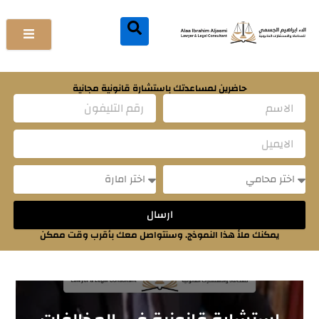
خطي
لى
لمحتوى
حاضرين لمساعدتك باستشارة قانونية مجانية
Name
Email
Message
Message
ارسال
يمكنك ملأ هذا النموذج. وسنتواصل معك بأقرب وقت ممكن