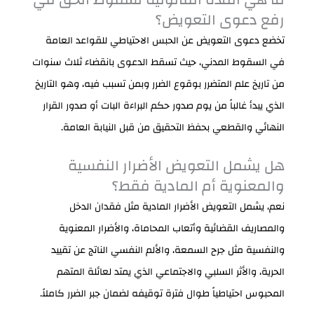
رفع دعوى التعويض؟
تخضع دعوى التعويض عن الحبس الاحتياطي للقواعد العامة
في السقوط المدني، حيث تسقط الدعوى بانقضاء ثلاث سنوات
من تاريخ علم المتضرر بوقوع الضرر وبمن تسبب فيه، وهو التاريخ
الذي يبدأ غالباً من يوم صدور حكم البراءة البات أو صدور القرار
النهائي والقطعي بحفظ التحقيق من قبل النيابة العامة.
هل يشمل التعويض الأضرار النفسية
والمعنوية أم المادية فقط؟
نعم، يشمل التعويض الأضرار المادية مثل فقدان الدخل
والمصاريف القضائية وأتعاب المحاماة، والأضرار المعنوية
والنفسية مثل جرح السمعة، والألم النفسي الناتج عن تقييد
الحرية، والأثر السلبي والاجتماعي الذي يمتد لعائلة المتهم
المحبوس احتياطياً طوال فترة توقيفه لضمان جبر الضرر كاملاً.