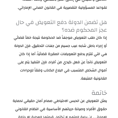
لقواعد المسؤولية التقصيرية في القانون المدني الإماراتي.
هل تضمن الدولة دفع التعويض في حال
عجز المحكوم ضده؟
إذا كان طلب التعويض موجهاً ضد الحكومة نتيجة خطأ قضائي
أو إجراء باطل شابه عيب جسيم من جهات التحقيق، فإن الدولة
هي التي تلتزم بدفع التعويضات المقررة قضائياً، أما إذا كان
التعويض ناتجاً عن فعل كيدي من أفراد، فإن التنفيذ يتم على
أموال الشخص المتسبب في البلاغ الكاذب وفقاً للإجراءات
القانونية المتبعة.
خاتمة
يمثل التعويض عن الحبس الاحتياطي صمام أمان حقيقي لحماية
حقوق الأفراد وصيانة حرياتهم الأساسية في النظام القانوني
الإماراتي. إن براءة المتهم لا تكتمل قيمتها العدلية إلا بإزالة