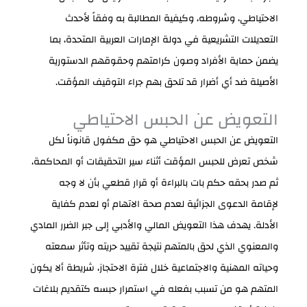
الاحتياطي، وشروطه، وكيفية المطالبة به وفقاً لأحدث
التعديلات التشريعية في دولة الإمارات العربية المتحدة، بما
يضمن حماية الأفراد وصون كرامتهم وحقوقهم الدستورية
الأصيلة ضد أي أضرار قد تلحق بهم جراء التوقيف المؤقت.
التعويض عن الحبس الاحتياطي
التعويض عن الحبس الاحتياطي هو حق مكفول قانوناً لكل
شخص تعرض للحبس المؤقت أثناء سير التحقيقات أو المحاكمة،
ثم صدر بحقه حكم بات بالبراءة أو قرار قطعي بأن لا وجه
لإقامة الدعوى الجزائية لعدم صحة الاتهام أو لعدم كفاية
الأدلة. يهدف هذا التعويض المالي والأدبي إلى جبر الضرر المادي
والمعنوي الذي لحق بالمتهم نتيجة تقييد حريته وتأثر سمعته
وحياته المهنية والاجتماعية خلال فترة الاحتجاز، شريطة ألا يكون
المتهم هو من تسبب بفعله في استمرار حبسه كتقديم بلاغات