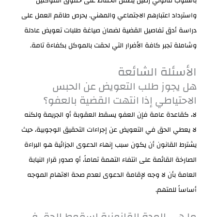
بأسلوب قانوني رصين يضمن الحفاظ على حقوق الموكلين
واسترداد اعتبارهم الاجتماعي والمهني. يحرص طاقم العمل على
دراسة أدق تفاصيل القضية لضمان صياغة طلبات تعويض عادلة
وشاملة تجبر كافة الأضرار التي لحقت بالموكل بكفاءة تامة.
الأسئلة الشائعة
هل يجوز طلب التعويض عن الحبس
الاحتياطي إذا انتهت القضية بالعفو؟
لا، كقاعدة عامة فإن العفو يسقط العقوبة أو الجريمة ولكنه
لا يعطي الحق في التعويض عن إجراءات التحقيق الوجوبية، حيث
يشترط القانون أن يكون سبب إنهاء الدعوى الجزائية هو البراءة
الصارخة القائمة على انتفاء التهمة تماماً، أو صدور قرار النيابة
العامة بأن لا وجه لإقامة الدعوى لعدم صحة الاتهام الموجه
أساساً للمتهم.
ما هي المدة القانونية لسقوط الحق في