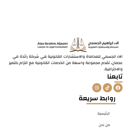
الاء الجسمي للمحاماة والاستشارات القانونية هي شركة رائدة في
عجمان، تقدم مجموعة واسعة من الخدمات القانونية مع التزام بالتميز
والاحترافية.
تابعنا
I
T
F
n
i
a
s
k
c
روابط سريعة
t
t
e
a
o
b
g
k
o
r
o
الرئيسية
a
k
m
من نحن