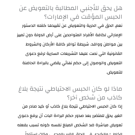
هل يحق للأجنبي المطالبة بالتعويض عن
الحبس المؤقت في الإمارات؟
نعم، الحق في الحرية والتعويض عن تقييدها كفله الدستور
الإماراتي لكافة الأفراد المتواجدين على أرض الدولة دون تمييز
بين مواطن ووافد، شريطة توافر كافة الأركان والشروط
القانونية التي نصت عليها التشريعات السارية لرفع دعوى
التعويض والوصول إلى حكم نهائي يقضي بالبراءة الحاضنة
للتعويض.
ماذا لو كان الحبس الاحتياطي نتيجة بلاغ
كاذب من شخص آخر؟
إذا كان الحبس الاحتياطي نتيجة بلاغ كاذب أو كيد صادر من
الغير، يحق للمتضرر بعد صدور حكم البراءة البات أن يرفع دعوى
تعويض مباشرة ضد الشخص المبلغ نفسه كونه تسبب بفعله
الخاطئ والكيدي في إلحاق الضرر بالمدعي، وذلك استناداً