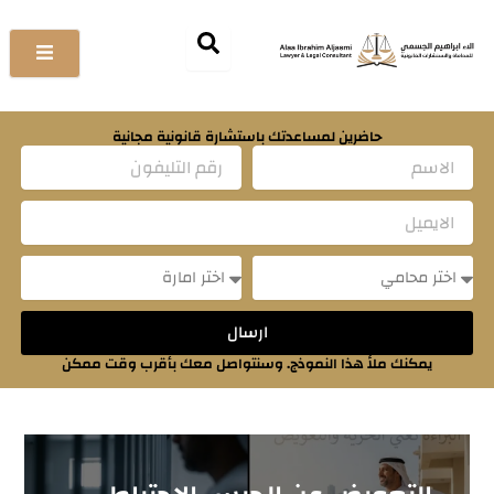
خطي
لى
لمحتوى
حاضرين لمساعدتك باستشارة قانونية مجانية
Name
Email
Message
Message
ارسال
يمكنك ملأ هذا النموذج. وسنتواصل معك بأقرب وقت ممكن