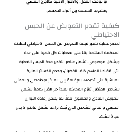
أو توقف العمل، والأضرار الأدبية كالجرج النفسي
وتشويه السمعة بين أفراد المجتمع.
كيفية تقدير التعويض عن الحبس
الاحتياطي
تخضع عملية تقدير قيمة التعويض عن الحبس الاحتياطي لسلطة
المحكمة المختصة بناءً على معطيات كل قضية على حدة
وبشكل موضوعي. تشمل عناصر التقدير مدة الحبس الفعلية
التي قضاها المتهم خلف القضبان، وحجم الخسائر المالية
المباشرة التي تكبدها، بالإضافة إلى المركز الاجتماعي والمهني
للشخص المتضرر. تلتزم المحاكم بمبدأ جبر الضرر كاملاً ليشمل
التعويض المادي والمعنوي معاً، بما يضمن إعادة التوازن
النفسي والمالي للشخص الذي ثبتت براءته بشكل قاطع لا يدع
مجالاً للشك.