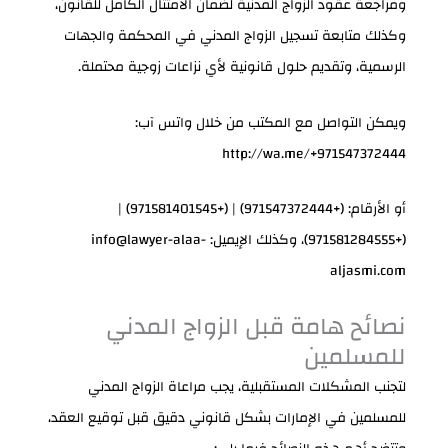
ومراجعة عقود الزواج المدنية لضمان الامتثال الكامل للقانون،
وكذلك متابعة تسجيل الزواج المدني في المحكمة والجهات
الرسمية، وتقديم حلول قانونية لأي نزاعات زوجية محتملة.
ويمكن التواصل مع المكتب من خلال واتس آب:
http://wa.me/+971547372444
أو الأرقام: (+971547372444) | (+971581401545) |
(+971581284555)، وكذلك الإيميل: info@lawyer-alaa-
aljasmi.com
نصائح هامة قبل الزواج المدني
للمسلمين
لتجنب المشكلات المستقبلية، يجب مراعاة الزواج المدني
للمسلمين في الإمارات بشكل قانوني دقيق قبل توقيع العقد،