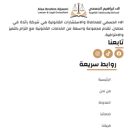
الاء الجسمي للمحاماة والاستشارات القانونية هي شركة رائدة في
عجمان، تقدم مجموعة واسعة من الخدمات القانونية مع التزام بالتميز
والاحترافية.
تابعنا
I
T
F
n
i
a
s
k
c
روابط سريعة
t
t
e
a
o
b
g
k
o
r
o
الرئيسية
a
k
m
من نحن
المدونة
خدماتنا
فريقنا