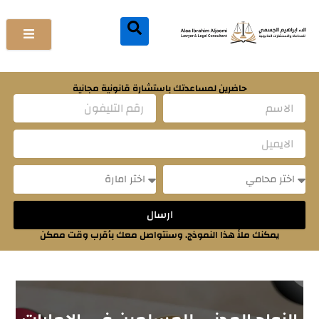
خطي
لى
لمحتوى
حاضرين لمساعدتك باستشارة قانونية مجانية
Name
Email
Message
Message
ارسال
يمكنك ملأ هذا النموذج. وسنتواصل معك بأقرب وقت ممكن