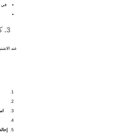
في 
3.
عند الاشت
اس
إحالة