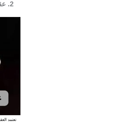
2. ع
تعتمد الع