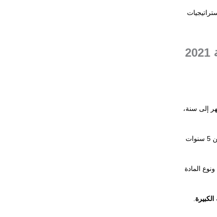
تراتيجيات
العقوبات القانونية وفق القانون الاتحادي رقم 30 لسنة 2021
هي السجن من 3 أشهر إلى سنة،
وتكرار التعاطي تصل إلى السجن 5 سنوات
نوع المادة
الكبيرة
.