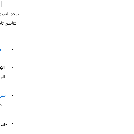
ا
توجد العدي
بتناسق تام
و
الإ
الم
شرط
خا
دور 