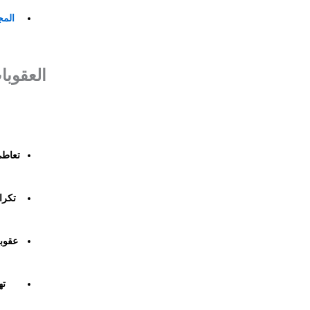
الم
تعاطي
تكرا
عقوبة
ته