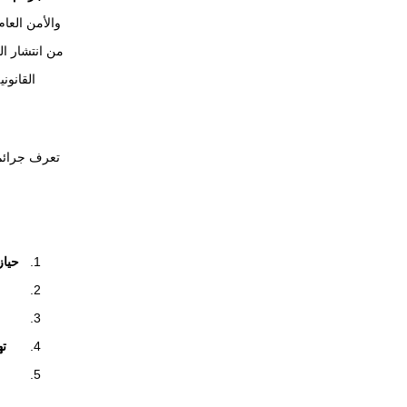
والأمن العا
من انتشار ال
القانون
تعرف جرائم 
حياز
ت