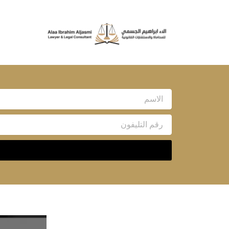
خطي
لى
لمحتوى
Name