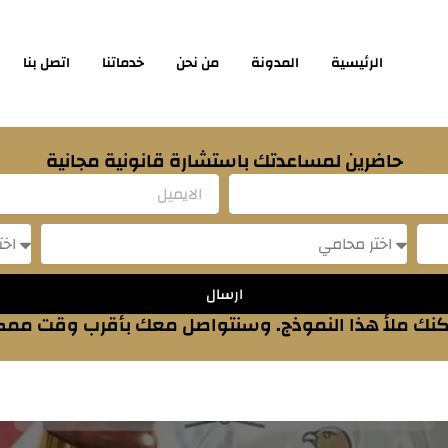
الرئيسية
المدونة
من نحن
خدماتنا
اتصل بنا
حاضرين لمساعدتك باستشارة قانونية مجانية
Email
sage
Message
ارسال
نك ملأ هذا النموذج. وسنتواصل معك بأقرب وقت مم