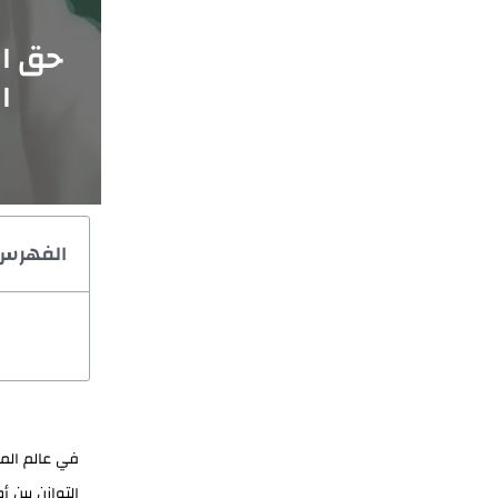
حق ال
ا
الفهرس
في عالم المع
التوازن بين