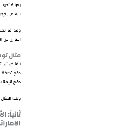
بعبارة أخرى،
الرسمي لإجبار
وقد أقر المش
التوازن بين ا
مثال تو
لنفترض أن شخ
دفع تكلفة ا
دفع قيمة ال
وهذا المثال 
ثانياً:
الامارات