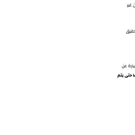
 غير
حقيق
يارة عن
 حتى يتم