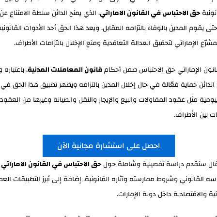
نونية
حق الاحتباس في القانون الاماراتي
، الذي يمنح الدائن سلطة الامتناع عن
 يقوم المدين بالوفاء بالتزامه المقابل. ويعد هذا الحق أحد الأدوات القانوني
مشرّع الإماراتي لتحقيق العدالة التعاقدية ومنع الإخلال بالتزامات الأطراف.
انون الإماراتي حق الاحتباس ضمن أحكام
قانون المعاملات المدنية
، باعتباره 
 الدائن حماية فعّالة في حال إخلال المدين بالتزامه ويظهر تطبيق هذا الحق في 
يومية مثل عقود المقاولات والبيع والإيجار والنقل والصيانة وغيرها من العقود
مات بين الأطراف.
احصل على استشارة مجانية الآن
ال سنقدم دراسة تفصيلية وشاملة حول
حق الاحتباس في القانون الاماراتي
ت
ه القانوني وشروط ممارسته وآثاره القانونية، إضافة إلى أبرز التطبيقات العم
نية والاقتصادية داخل دولة الإمارات.