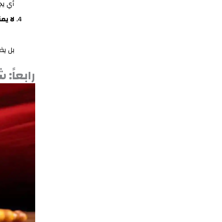
أي يج
لا يم
بل يظ
رابعاً: