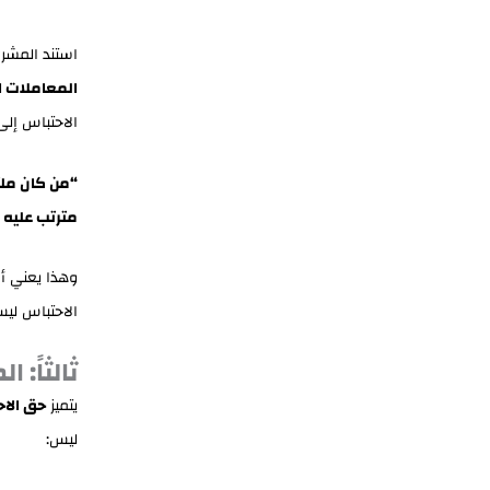
استند المشرع
المعاملات ال
الاحتباس إلى
“من كان ملتز
مترتب عليه 
وهذا يعني أ
الاحتباس ليس
ثالثاً: 
يتميز
حق الاح
ليس: