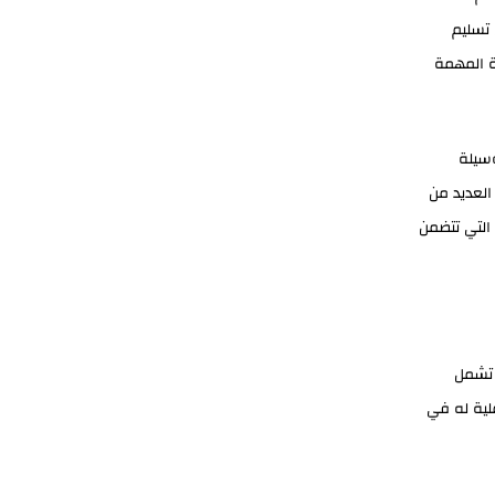
 تسليم
ة المهمة
وسيلة
العديد من
 التي تتضمن
شمل
لية له في