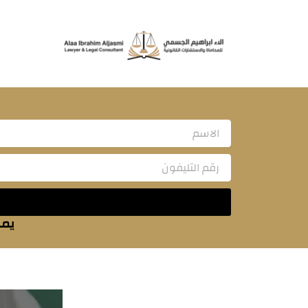
خطي
لى
لمحتوى
Name
يمك