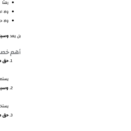
رهنًا
ولا امت
ولا حقً
بل يعد
وسيلة
أهم خصائ
حق م
يستمر
وسيل
يستخدم
حق مر