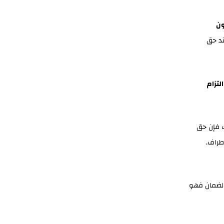
ون
ند حق
لتزام
 فإن حق
طراف.
الضمان فهو