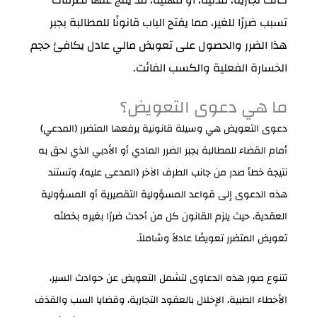
تسبب ضررًا للغير، مما يفتح الباب قانونًا للمطالبة بجبر
هذا الضرر والحصول على تعويض مالي عادل يكافئ حجم
الخسارة الفعلية والكسب الفائت.
ما هي دعوى التعويض؟
دعوى التعويض هي وسيلة قانونية يرفعها المتضرر (المدعي)
أمام القضاء للمطالبة بجبر الضرر المادي أو الأدبي الذي لحق به
نتيجة خطأ صدر من جانب الطرف الآخر (المدعى عليه)، وتستند
هذه الدعوى إلى قواعد المسؤولية التقصيرية أو المسؤولية
العقدية، حيث يلزم القانون كل من أحدث ضررًا بغيره بخطئه
تعويض المتضرر تعويضًا عادلاً وشاملاً.
تتنوع صور هذه الدعاوى لتشمل التعويض عن حوادث السير،
الأخطاء الطبية، الإخلال بالعقود التجارية، وقضايا السب والقذف