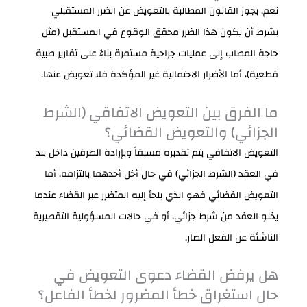
نعم، يجوز القانون المطالبة بالتعويض عن الضرر المستقبلي
بشرط أن يكون هذا الضرر محقق الوقوع في المستقبل (مثل
حاجة المصاب إلى عمليات جراحية مستمرة بناءً على تقارير طبية
قطعية)، أما الأضرار الاحتمالية غير المؤكدة فلا تعويض عنها.
ما الفرق بين التعويض الاتفاقي (الشرط
الجزائي) والتعويض القضائي؟
التعويض الاتفاقي يتم تقديره مسبقاً وبإرادة الطرفين داخل بند
في العقد (الشرط الجزائي) في حال أخل أحدهما بالتزامه، أما
التعويض القضائي فهو الذي يلجأ إليه المتضرر عبر القضاء عندما
يخلو العقد من شرط جزائي، أو في حالات المسؤولية التقصيرية
الناشئة عن الفعل الضار.
هل يرفض القضاء دعوى التعويض في
حال استغراق خطأ المضرور لخطأ الفاعل؟