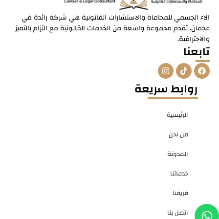
الاء الجسمي للمحاماة والاستشارات القانونية هي شركة رائدة في
عجمان، تقدم مجموعة واسعة من الخدمات القانونية مع التزام بالتميز
والاحترافية.
تابعنا
I
T
F
n
i
a
s
k
c
روابط سريعة
t
t
e
a
o
b
g
k
o
r
o
الرئيسية
a
k
m
من نحن
المدونة
خدماتنا
فريقنا
W
P
اتصل بنا