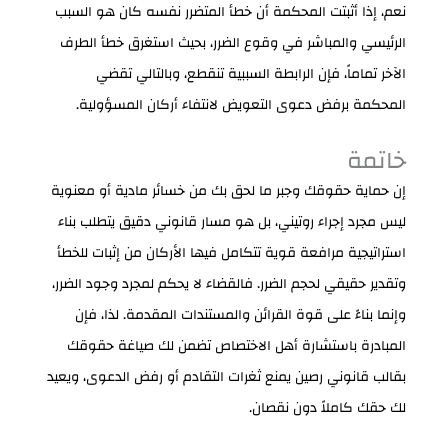
نعم، إذا أثبتت المحكمة أن خطأ المتضرر نفسه كان هو السبب
الرئيسي والمباشر في وقوع الضرر، بحيث استغرق خطأ الطرف
الآخر تماماً، فإن الرابطة السببية تنقطع، وبالتالي تقضي
المحكمة برفض دعوى التعويض لانتفاء أركان المسؤولية.
خاتمة
إن حماية حقوقك وجبر ما لحق بك من خسائر مادية أو معنوية
ليس مجرد إجراء روتيني، بل هو مسار قانوني دقيق يتطلب بناء
استراتيجية مرافعة قوية تتكامل فيها الأركان من إثبات للخطأ
وتقدير حقيقي لحجم الضرر. فالقضاء لا يحكم لمجرد وجود الضرر،
وإنما بناءً على قوة القرائن والمستندات المقدمة. لذا، فإن
المبادرة باستشارة أهل الاختصاص تضمن لك صياغة حقوقك
بقالب قانوني رصين يمنع ثغرات التقادم أو رفض الدعوى، ويعيد
لك حقك كاملاً دون نقصان.