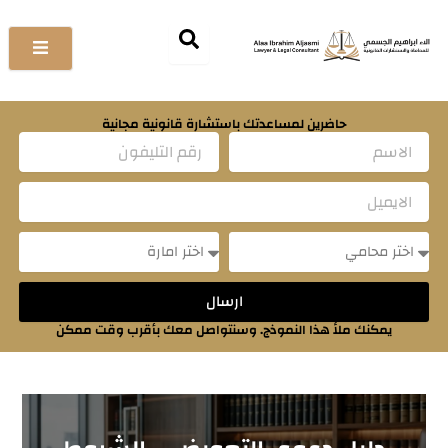
خطي
لى
لمحتوى
حاضرين لمساعدتك باستشارة قانونية مجانية
Name
Email
Message
Message
ارسال
يمكنك ملأ هذا النموذج. وسنتواصل معك بأقرب وقت ممكن