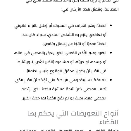
في القانون؛ وإذا تخلف ركن واحد منها، سقط الحق في
المطالبة. وتتمثل هذه الأركان في:
الخطأ: وهو انحراف في السلوك أو إخلال بالتزام قانوني
أو تعاقدي يلتزم به الشخص العادي، سواء كان هذا
الخطأ عمديًا أو ناتجًا عن إهمال وتقصير.
الضرر: وهو الأذى الفعلي الذي يلحق بالمدعي في ماله،
أو جسده، أو حريته، أو مشاعره (الضرر الأدبي). ويشترط
في الضرر أن يكون محقق الوقوع وليس احتماليًا.
العلاقة السببية: وهي الرابطة التي تؤكد أن الضرر الذي
أصاب المدعي كان نتيجة مباشرة للخطأ الذي ارتكبه
المدعى عليه، بحيث لو لم يقع الخطأ لما حدث الضرر.
أنواع التعويضات التي يحكم بها
القضاء
عند نظر القاضي في دعوى التعويض، فإنه يراعي حجم الضرر