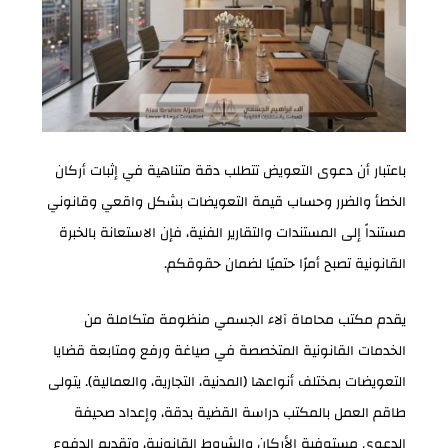
باعتبار أن دعوى التعويض تتطلب دقة متناهية في إثبات أركان
الخطأ والضرر وحساب قيمة التعويضات بشكل واقعي وقانوني
مستنداً إلى المستندات والتقارير الفنية، فإن الاستعانة بالخبرة
القانونية تصبح أمرًا حتميًا لضمان حقوقكم.
يقدم مكتب محاماة آلاء الجسمي منظومة متكاملة من
الخدمات القانونية المتخصصة في صياغة ورفع ومتابعة قضايا
التعويضات بمختلف أنواعها (المدنية، التجارية، والعمالية). يتولى
طاقم العمل بالمكتب دراسة القضية بدقة، وإعداد صحيفة
الدعوى مستوفية الأركان والشروط القانونية، وتقديم الدفوع