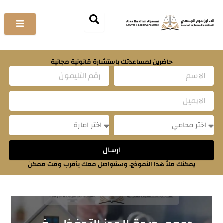
خطي
لى
لمحتوى
حاضرين لمساعدتك باستشارة قانونية مجانية
Name
Email
Message
Message
ارسال
يمكنك ملأ هذا النموذج. وسنتواصل معك بأقرب وقت ممكن