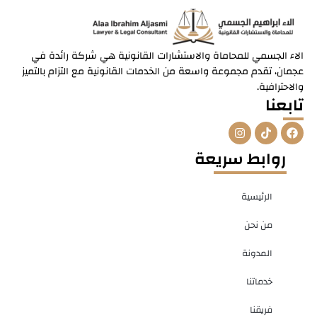
الاء الجسمي للمحاماة والاستشارات القانونية هي شركة رائدة في
عجمان، تقدم مجموعة واسعة من الخدمات القانونية مع التزام بالتميز
والاحترافية.
تابعنا
I
T
F
n
i
a
s
k
c
روابط سريعة
t
t
e
a
o
b
g
k
o
r
o
الرئيسية
a
k
m
من نحن
المدونة
خدماتنا
فريقنا