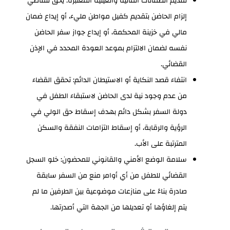
تقديم الضمانات المالية والعينية المعتبرة: يحق للقاضي
إلزام الحاضن بتقديم كفيل مواطن مليء، أو إيداع ضمان
مالي في خزينة المحكمة، أو إيداع جواز سفر الحاضن
نفسه لضمان الالتزام بموعد العودة المحدد في الإذن
القضائي.
انتفاء قصد النكاية أو الاستيطان الدائم: تحقق القضاء
من عدم وجود نية لدى الحاضن لاستبقاء الطفل في
دولة السفر بشكل دائم بهدف إسقاط حق الولي في
الرؤية والرقابة، أو إسقاط التزامات النفقة والسكن
المترتبة على الأب.
سلامة الوضع الأمني والقانوني للمحضون: خلو السجل
القضائي للطفل من أي أوامر منع من السفر سابقة
صادرة بناءً على منازعات موضوعية بين الطرفين ما لم
يتم إلغاؤها أو تعديلها من الجهة التي أصدرتها.