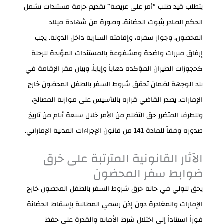
يتطلب قيد طلب “أمر على عريضة” تقديم حزمة مستندات تشمل
الحكم الصادر بثبوت الحضانة، وصورة من شهادة ميلاد
المحضون، وجواز سفره، وإقامته السارية داخل الدولة. يجب
إرفاق مبررات واضحة ومشفوعة بالمستندات المؤيدة للرحلة
كحجوزات الطيران المؤكدة ذهاباً وإياباً، وبيان مقر الإقامة في
بلد الوجهة لضمان تحقق شروط السفر بالطفل المحضون خارج
الإمارات. يصدر القاضي قراره بالتأسيس على موازنة المصالح،
وللطرف المتضرر حق التظلم من الأمر خلال سبعة أيام من تاريخ
صدوره وفقاً للمادة 141 من قانون الإجراءات المدنية الإماراتي.
الآثار القانونية المترتبة على خرق
ضوابط سفر المحضون
يحق للولي في حالة خرق شروط السفر بالطفل المحضون خارج
الإمارات والمغادرة دون إذن رسمي المطالبة بإسقاط الحضانة
فوراً استناداً إلى اختلال شرط الأمانة والقدرة على حفظ