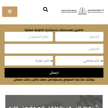
خطي
لى
لمحتوى
حاضرين لمساعدتك باستشارة قانونية مجانية
Name
Email
Message
Message
ارسال
يمكنك ملأ هذا النموذج. وسنتواصل معك بأقرب وقت ممكن