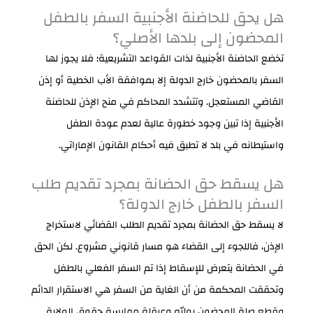
هل يحق للحاضنة الأجنبية السفر بالطفل
المحضون إلى بلدها الأصلي؟
تخضع الحاضنة الأجنبية لذات القواعد التشريعية؛ فلا يجوز لها
السفر بالمحضون خارج الدولة إلا بموافقة الأب الخطية أو إذن
القاضي المستعجل. وتتشدد المحاكم في منح الإذن للحاضنة
الأجنبية إذا تبين وجود خطورة عالية لعدم عودة الطفل
واستيطانه في بلد لا تطبق فيه أحكام القانون الإماراتي.
هل يسقط حق الحضانة بمجرد تقديم طلب
السفر بالطفل خارج الدولة؟
لا يسقط حق الحضانة بمجرد تقديم الطلب القضائي لاستخراج
الإذن، فاللجوء إلى القضاء هو مسار قانوني مشروع. لكن الحق
في الحضانة يتعرض للإسقاط إذا تم السفر الفعلي بالطفل
وتحققت المحكمة من أن الغاية من السفر هي الاستقرار الدائم
وقطع صلة المحضون بوليّه وعرقلة ممارسة حقوق الولاية