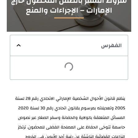
شروط السفر بالطفل المحضون خارج
الإمارات – الإجراءات والمنع
الفهرس
ينظم قانون الأحوال الشخصية الإماراتي الاتحادي رقم 28 لسنة
2005 وتعديلاته بمرسوم بقانون اتحادي رقم 30 لسنة 2020
المسائل المتعلقة بالولاية والحضانة وسفر الصغار عبر نصوص
حاسمة تتوخى الحفاظ على المصلحة الفضلى للمحضون. ترتكز
النزاعات القضائية الناشئة عن رغبة أحد الأبوين في الخروج