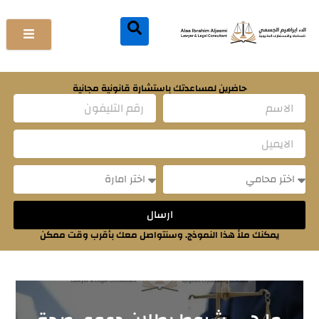
خطي
لى
لمحتوى
حاضرين لمساعدتك باستشارة قانونية مجانية
Name
Email
Message
Message
ارسال
يمكنك ملأ هذا النموذج. وسنتواصل معك بأقرب وقت ممكن