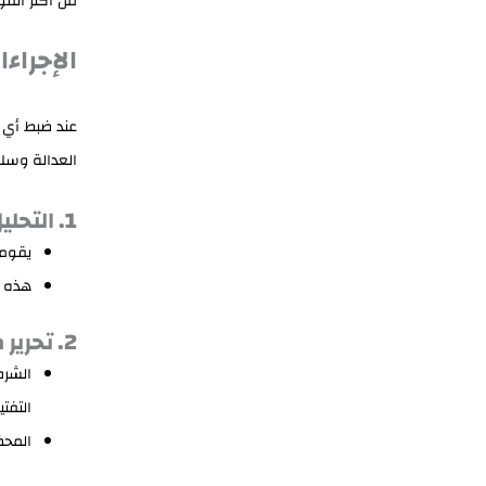
من أكثر القو
الإجراء
عند ضبط أي س
العدالة وسلا
1. التحليل الطبي والفحص
يقوم 
هذه ال
2. تحرير محضر الضبط
الشرط
التفت
المحض