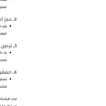
المالي
2. حجز الرخصة
يتم ح
العقو
3. ترحيل الأجانب
إذا كا
محددة
4. العقوبات التكميلية
تشمل 
للكحو
تجدر الإشارة