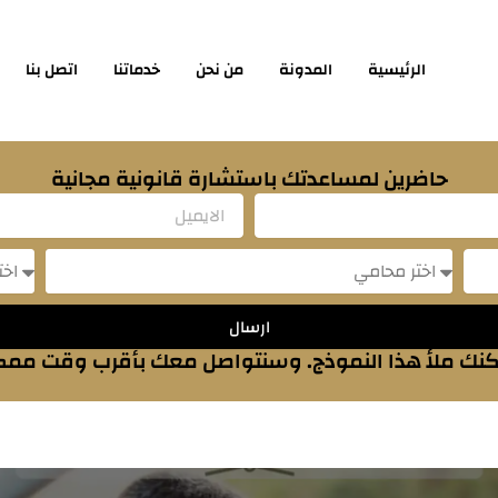
الرئيسية
المدونة
من نحن
خدماتنا
اتصل بنا
حاضرين لمساعدتك باستشارة قانونية مجانية
Email
sage
Message
ارسال
نك ملأ هذا النموذج. وسنتواصل معك بأقرب وقت مم