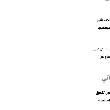
حت تأثير
 ضبطهم،
التركيز على
فاع عن
اتي
ول تفوق
السليمة