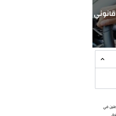
قانوني
اطنين في
رق