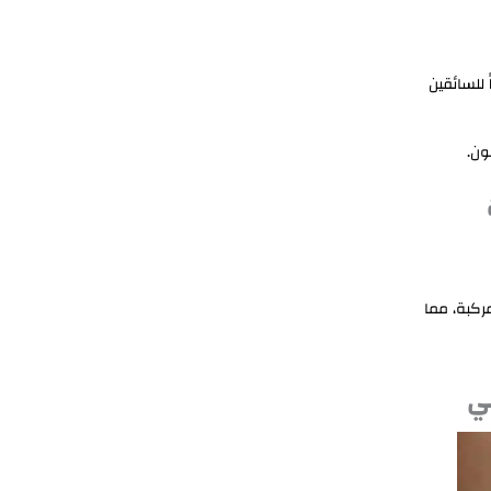
للسائقين
ون.
مركبة، مما
بي