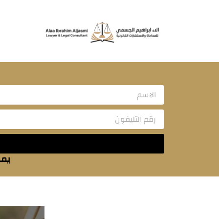
خطي
لى
لمحتوى
Name
يمك