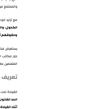
والمجتمع من 
مع تزايد الو
الكحول، وال
وحقوقهم أث
يستعرض هذا 
دور مكاتب ا
المتهمين بطر
تعريف ا
القيادة تحت ت
الحد القانون
أثناء القيادة
.