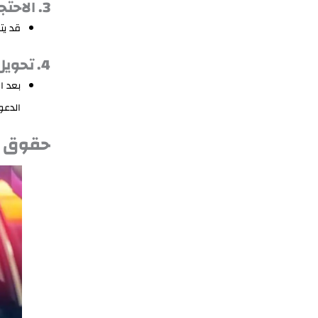
3. الاحتجاز المؤقت
قد يت
4. تحويل القضية للنيابة العامة
بعد ال
الدعو
حقوق ال