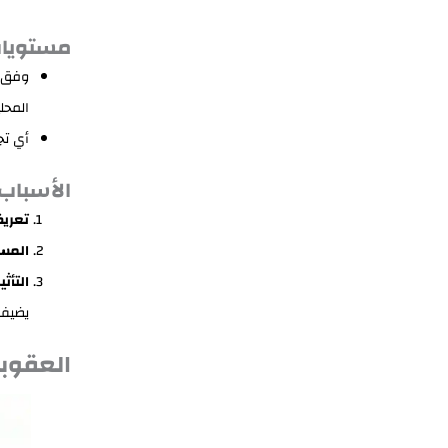
مستويات
وفق
المحلي
أي تج
الأسباب 
تعريض
المسؤ
التأثي
يضيف 
العقوبا