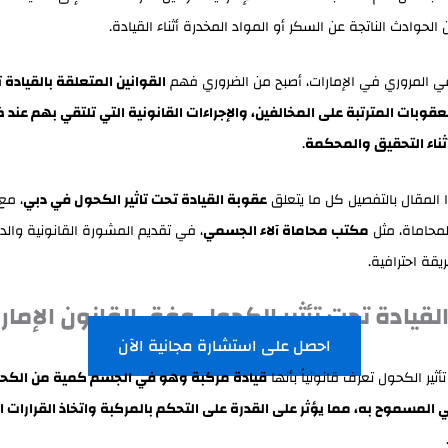
الحوادث الناتجة عن السكر أو المواد المخدرة أثناء القيادة.
عي المروري في الإمارات، أصبح من الضروري فهم
القوانين المتعلقة بالقيادة ت
عقوبات المترتبة على المخالفين، والإجراءات القانونية التي تلتقي بهم عند
ناء التحقيق والمحكمة
.
المقال بالتفصيل كل ما يتعلق
عقوبة القيادة تحت تاثير الكحول في دبي
، مع 
لمحاماة، مثل
مكتب محاماة آلاء الجسمي
، في تقديم المشورة القانونية والد
يقة احترافية.
لقيادة تحت تأثير الكحول وفق القانون الإمار
احصل على استشارة مجانية الآن
أثير الكحول تعرف قانونياً بأنها
قيادة مركبة وهو في الجسم كمية من الكح
ي المسموح به، مما يؤثر على القدرة على التحكم بالمركبة واتخاذ القرارات 