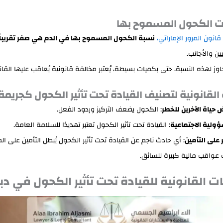
 الكحول المسموح بها
قانون المرور الإماراتي،
نسبة الكحول المسموح بها في الدم هي صفر تقريباً
ين والأجانب.
اوز لهذه النسبة، حتى بكميات بسيطة، يُعتبر مخالفة قانونية يُعاقب عليها القان
القانونية لتصنيف القيادة تحت تأثير الكحول كجريمة
 حياة الآخرين للخطر
: الكحول يضعف التركيز وردود الفعل.
ولية الاجتماعية
: القيادة تحت تأثير الكحول تعتبر تهديدًا للسلامة العامة.
ر على التأمين
: أي حادث ناجم عن القيادة تحت تأثير الكحول يُبطل التأمين على ال
عواقب مالية كبيرة للسائق.
ت القانونية للقيادة تحت تأثير الكحول في د