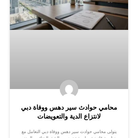
محامي حوادث سير دهس ووفاة دبي
لانتزاع الدية والتعويضات
يتولى محامي حوادث سير دهس ووفاة دبي التعامل مع
منظومة قانونية صارمة تجمع بين الشق الجنائي والمدني