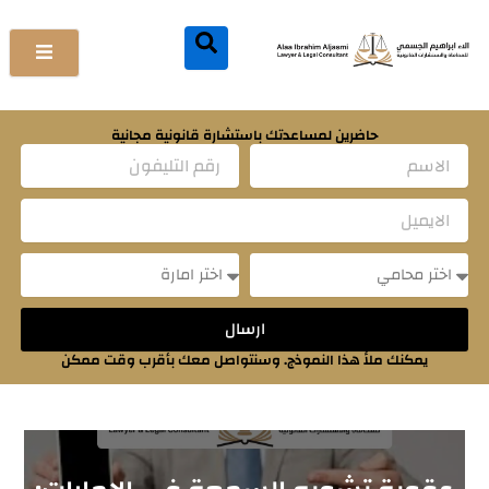
خطي
لى
لمحتوى
حاضرين لمساعدتك باستشارة قانونية مجانية
Name
Email
Message
Message
ارسال
يمكنك ملأ هذا النموذج. وسنتواصل معك بأقرب وقت ممكن