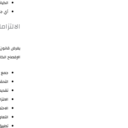
الكيان
أي جه
الالتزا
يفرض قانون ا
الإفصاح الكام
جمع ال
التحق
تقديم
الالت
الاحت
التعا
تطبيق