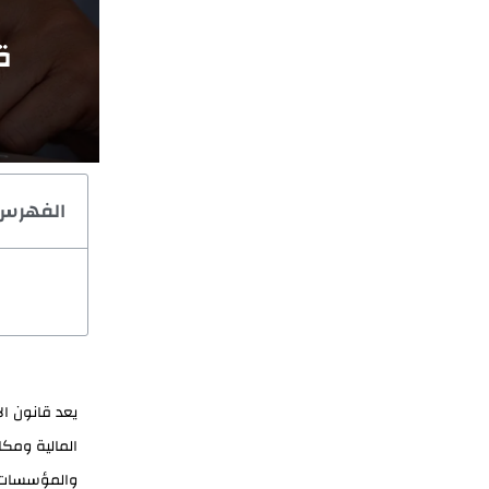
ق
الفهرس
يعد قانون ال
المالية ومكا
والمؤسسات، خ