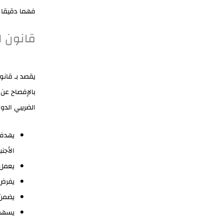
فهما دقيقا لل
قانون ا
يقصد بـ قانو
بالإفصاح عن 
الضريبي الدو
يهدف 
الأجنب
يعمل 
يفرض 
يضمن 
يسهم 