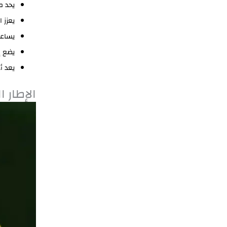
يحد م
يعزز 
يساعد
يضع إ
يعد أ
الإطار ا