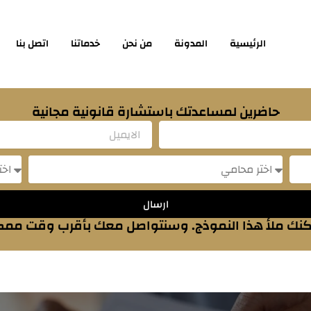
الرئيسية
المدونة
من نحن
خدماتنا
اتصل بنا
حاضرين لمساعدتك باستشارة قانونية مجانية
Email
sage
Message
ارسال
نك ملأ هذا النموذج. وسنتواصل معك بأقرب وقت مم