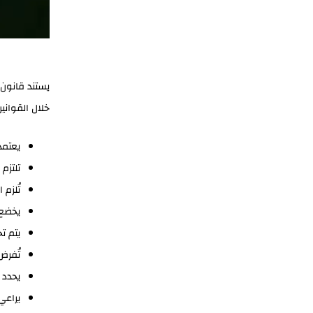
يستند قانون 
خلال القواني
يعتمد
تلتزم
تُلزم
يخضع 
يتم ت
تُفرض
يحدد ا
يراعي