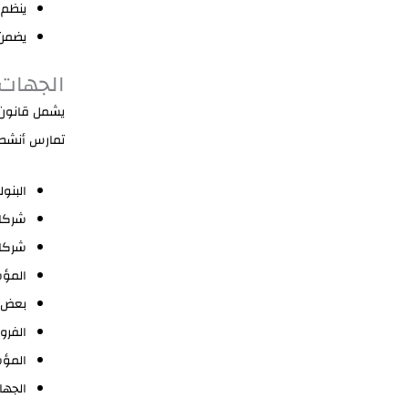
ينظم 
يضمن 
الجهات 
يشمل قانون 
تمارس أنشطة 
البنو
شركات
شركات
المؤس
بعض ا
الفرو
المؤس
الجها