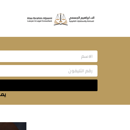
خطي
لى
لمحتوى
Name
يمك