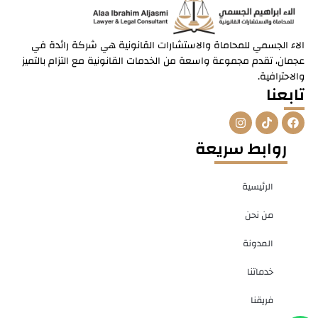
الاء الجسمي للمحاماة والاستشارات القانونية هي شركة رائدة في
عجمان، تقدم مجموعة واسعة من الخدمات القانونية مع التزام بالتميز
والاحترافية.
تابعنا
I
T
F
n
i
a
s
k
c
روابط سريعة
t
t
e
a
o
b
g
k
o
r
o
الرئيسية
a
k
m
من نحن
المدونة
خدماتنا
فريقنا