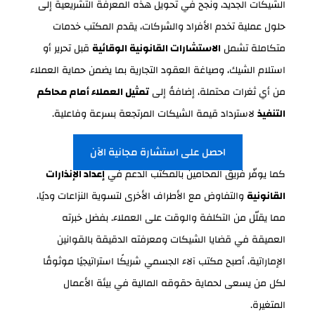
الشيكات الجديد، ونجح في تحويل هذه المعرفة التشريعية إلى
حلول عملية تخدم الأفراد والشركات، يقدم المكتب خدمات
متكاملة تشمل
الاستشارات القانونية الوقائية
قبل تحرير أو
استلام الشيك، وصياغة العقود التجارية بما يضمن حماية العملاء
من أي ثغرات محتملة، إضافةً إلى
تمثيل العملاء أمام محاكم
التنفيذ
لاسترداد قيمة الشيكات المرتجعة بسرعة وفاعلية.
احصل على استشارة مجانية الآن
كما يوفّر فريق المحامين بالمكتب الدعم في
إعداد الإنذارات
القانونية
والتفاوض مع الأطراف الأخرى لتسوية النزاعات وديًا،
مما يقلّل من التكلفة والوقت على العملاء. بفضل خبرته
العميقة في قضايا الشيكات ومعرفته الدقيقة بالقوانين
الإماراتية، أصبح مكتب آلاء الجسمي شريكًا استراتيجيًا موثوقًا
لكل من يسعى لحماية حقوقه المالية في بيئة الأعمال
المتغيرة.