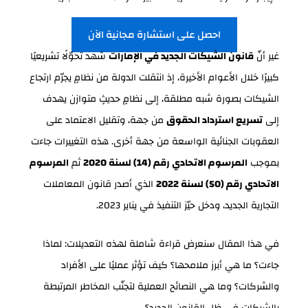
احصل على استشارة مجانية الآن
غير أنّ
قانون الشيكات الجديد في الإمارات
شهد تحوّلًا تشريعيًا
كبيرًا خلال الأعوام الأخيرة، إذ انتقلت الدولة من نظامٍ يجرّم ارتجاع
الشيكات بصورة شبه مطلقة، إلى نظامٍ حديثٍ متوازن يهدف
إلى
تسريع استرداد الحقوق
من جهة، وتقليل الاعتماد على
العقوبات الجنائية الواسعة من جهة أخرى. هذه التغييرات جاءت
بموجب
المرسوم الاتحادي رقم (14) لسنة 2020
ثم
المرسوم
الاتحادي رقم (50) لسنة 2022
الذي أصدر قانون المعاملات
التجارية الجديد، ودخل حيّز التنفيذ في يناير 2023.
في هذا المقال سنعرض قراءة شاملة لهذه التعديلات: لماذا
جاءت؟ ما هي أبرز ملامحها؟ كيف تؤثر عمليًا على الأفراد
والشركات؟ وما هي النصائح العملية لتجنّب المخاطر المرتبطة
بالشيكات في ظل القانون الجديد؟