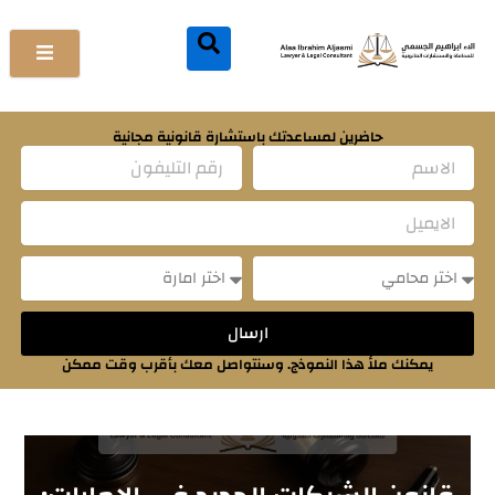
خطي
لى
لمحتوى
حاضرين لمساعدتك باستشارة قانونية مجانية
Name
Email
Message
Message
ارسال
يمكنك ملأ هذا النموذج. وسنتواصل معك بأقرب وقت ممكن