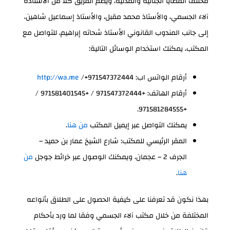
مختلف القضايا الجنائية والمدنية، ويضم الفريق كلًا من الأستاذة
آلاء الجسمي، والأستاذ محمد مقبل، والأستاذ إسماعيل شاهين،
إلى جانب المندوب القانوني الأستاذ شحاته إبراهيم، للتواصل مع
المكتب، يمكنك استخدام الوسائل التالية:
أرقام الواتس اب:
/+971547372444
http://wa.me
أرقام الهاتف: +971547372444 / +971581401545 /
+971581284555.
يمكنك التواصل عبر إيميل المكتب
من هنا
.
المقر الرئيسي للمكتب: شارع الشيخ عمار بن حميد –
الجرف 2 – عجمان، ويمكنك الوصول عبر خرائط جوجل
من
هنا
.
بهذا نكون قد تعرفنا على كيفية الحصول على الطلاق بأنواعه
المختلفة من خلال مكتب آلاء الجسمي وفقا لما ورد بأحكام