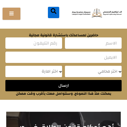
خطي
لى
لمحتوى
حاضرين لمساعدتك باستشارة قانونية مجانية
Name
Email
Message
Message
ارسال
يمكنك ملأ هذا النموذج. وسنتواصل معك بأقرب وقت ممكن