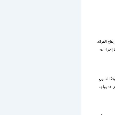
اع الفوائد
ذ إجراءات
قًا لقانون
ى قد يواجه