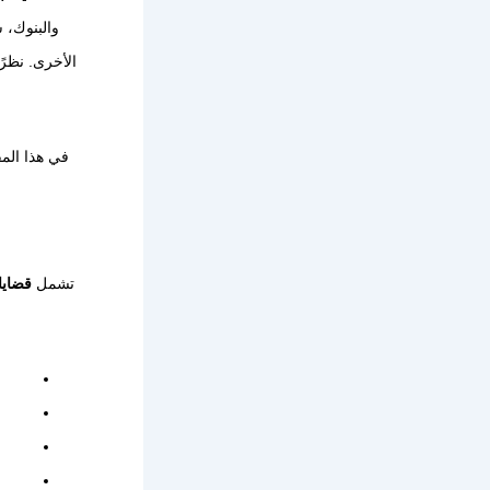
والبنوك،
الأخرى. نظرً
في هذا الم
تشمل
قضايا