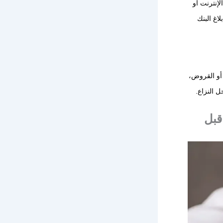
لإنترنت أو
اغ البنك
أو القروض،
 النزاع.
قبل