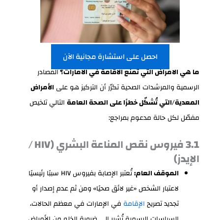
احصل على استشارة مجانية الآن
ما هي الامراض التي تمنع الاقامة في الامارات؟
المصادر
الرسمية والمرشدات الصحية تكرّر أن التركيز هو على
الأمراض
المعدية/التي تُشكّل خطرًا على الصحة العامة
التالي تلخيص
مفصّل لكل حالة مدعوم بمراجع:
3.1 فيروس نقص المناعة البشري (HIV /
الإيدز)
الموقف العام:
تُعتبر الإصابة بفيروس HIV سببًا رئيسيًا
لاعتبار الشخص «غير لائق صحيًا» ومن ثم عدم إصدار أو
تجديد تصريح
الإقامة
في الإمارات في معظم الحالات،
السياسات الرسمية تُشير إلى ضرورة الخلو من الأمراض