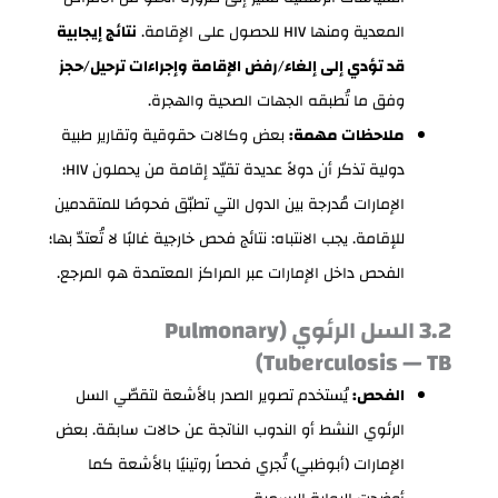
المعدية ومنها HIV للحصول على الإقامة.
نتائج إيجابية
قد تؤدي إلى إلغاء/رفض الإقامة وإجراءات ترحيل/حجز
وفق ما تُطبقه الجهات الصحية والهجرة.
ملاحظات مهمة:
بعض وكالات حقوقية وتقارير طبية
دولية تذكر أن دولاً عديدة تقيّد إقامة من يحملون HIV؛
الإمارات مُدرجة بين الدول التي تطبّق فحوصًا للمتقدمين
للإقامة. يجب الانتباه: نتائج فحص خارجية غالبًا لا تُعتدّ بها؛
الفحص داخل الإمارات عبر المراكز المعتمدة هو المرجع.
3.2 السل الرئوي (Pulmonary
Tuberculosis — TB)
الفحص:
يُستخدم تصوير الصدر بالأشعة لتقصّي السل
الرئوي النشط أو الندوب الناتجة عن حالات سابقة. بعض
الإمارات (أبوظبي) تُجري فحصاً روتينيًا بالأشعة كما