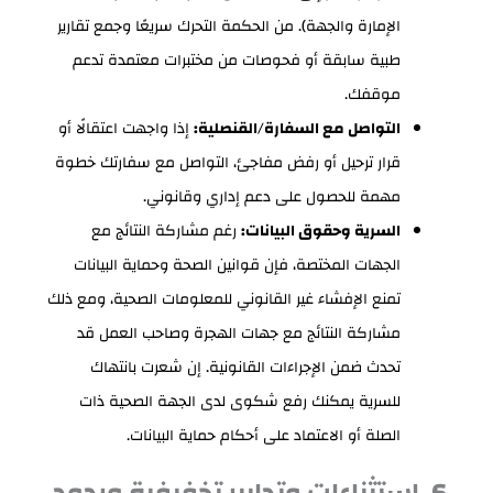
الإمارة والجهة). من الحكمة التحرك سريعًا وجمع تقارير
طبية سابقة أو فحوصات من مختبرات معتمدة تدعم
موقفك.
التواصل مع السفارة/القنصلية:
إذا واجهت اعتقالًا أو
قرار ترحيل أو رفض مفاجئ، التواصل مع سفارتك خطوة
مهمة للحصول على دعم إداري وقانوني.
السرية وحقوق البيانات:
رغم مشاركة النتائج مع
الجهات المختصة، فإن قوانين الصحة وحماية البيانات
تمنع الإفشاء غير القانوني للمعلومات الصحية، ومع ذلك
مشاركة النتائج مع جهات الهجرة وصاحب العمل قد
تحدث ضمن الإجراءات القانونية. إن شعرت بانتهاك
للسرية يمكنك رفع شكوى لدى الجهة الصحية ذات
الصلة أو الاعتماد على أحكام حماية البيانات.
6. استثناءات وتدابير تخفيفية وردود