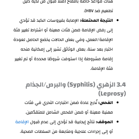
هناك قواعد خاصة باللقاح (مثلاً قبول من لديه دليل
تطعيم ضد HBV).
النتيجة المحتملة:
الإصابة بفيروسات الكبد قد تؤدي
إلى رفض الإقامة ضمن فئات معينة أو اشتراط تغيير فئة
الإقامة/العمل، وفي بعض الحالات يخضع الحاصل لعودة
اختبار بعد سنة. بعض الوثائق تشير إلى إمكانية منحه
إقامة مشروطة إذا استوفت شروطًا محددة أو تم تغيير
فئة الإقامة.
3.4 الزهري (Syphilis) والبرص/الجذام
(Leprosy)
الفحص:
تُدرج عادة ضمن اختبارات التحري في فئات
مهنية معينة أو ضمن الفحص الشامل للمتقدّمين.
الموقف:
نتائج إيجابية قد تؤدي إلى عدم قبول
الإقامة
أو إلى إجراءات علاجية ومتابعة من السلطات الصحية.