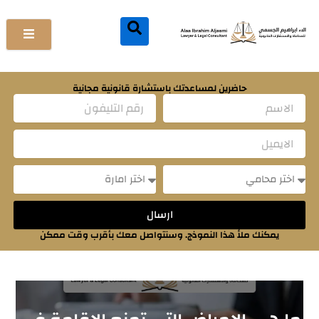
خطي
لى
لمحتوى
حاضرين لمساعدتك باستشارة قانونية مجانية
Name
Email
Message
Message
ارسال
يمكنك ملأ هذا النموذج. وسنتواصل معك بأقرب وقت ممكن