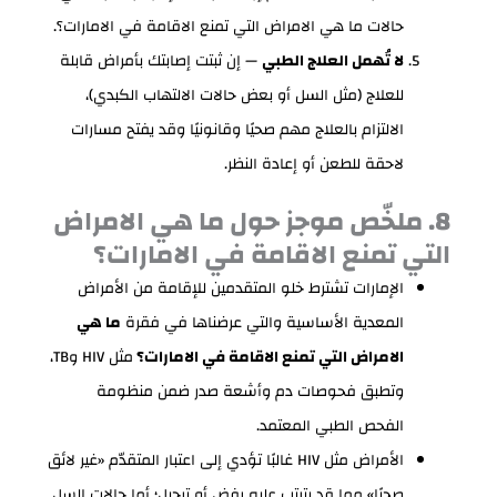
حالات ما هي الامراض التي تمنع الاقامة في الامارات؟.
لا تُهمل العلاج الطبي
— إن ثبتت إصابتك بأمراض قابلة
للعلاج (مثل السل أو بعض حالات الالتهاب الكبدي)،
الالتزام بالعلاج مهم صحيًا وقانونيًا وقد يفتح مسارات
لاحقة للطعن أو إعادة النظر.
8. ملخّص موجز حول ما هي الامراض
التي تمنع الاقامة في الامارات؟
الإمارات تشترط خلو المتقدمين للإقامة من الأمراض
المعدية الأساسية والتي عرضناها في فقرة
ما هي
الامراض التي تمنع الاقامة في الامارات؟
مثل HIV وTB،
وتطبق فحوصات دم وأشعة صدر ضمن منظومة
الفحص الطبي المعتمد.
الأمراض مثل HIV غالبًا تؤدي إلى اعتبار المتقدّم «غير لائق
صحيًا» مما قد يترتب عليه رفض أو ترحيل؛ أما حالات السل