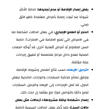
رفض إصدار الإقامة أو عدم تجديدها:
الحالة الأكثر
شيوعًا عند ثبوت إصابة بأمراض معتمدة كغير لائق
صحي.
الحجر أو العلاج الإجباري:
في بعض الحالات الشاملة لما
هي الامراض التي تمنع الاقامة في الامارات؟، خاصة
السل المقاوم أو أمراض مُعدية أخرى، قد تُوجّه الجهات
الصحية لعلاج داخل مراكز متخصصة أو تطبيق إجراءات
عزلة مؤقتة.
الترحيل/الإبعاد
:
حسب نتائج الفحص وشروط الإقامة،
ووفق نصائح مذكرة السفارات والوزارات الخارجية لبعض
الدول، قد تصل الإجراءات إلى الإبعاد والترحيل. السفارات
تنصح دائمًا بالتواصل فورًا مع بعثتها إن حدث ذلك.
إصدار «شهادة لياقة مشروطة» (بحالات مثل بعض
حالات السل):
كما ذُكر، بعض الحالات السريرية (خاصة