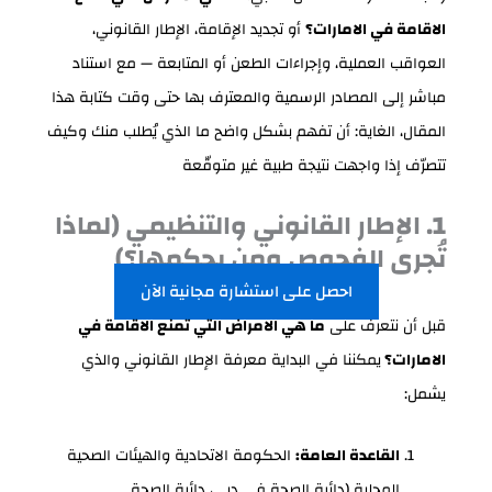
الاقامة في الامارات؟
أو تجديد الإقامة، الإطار القانوني،
العواقب العملية، وإجراءات الطعن أو المتابعة — مع استناد
مباشر إلى المصادر الرسمية والمعترف بها حتى وقت كتابة هذا
المقال، الغاية: أن تفهم بشكل واضح ما الذي يُطلب منك وكيف
تتصرّف إذا واجهت نتيجة طبية غير متوقّعة
1. الإطار القانوني والتنظيمي (لماذا
تُجرى الفحوص ومن يحكمها؟)
احصل على استشارة مجانية الآن
قبل أن نتعرف على
ما هي الامراض التي تمنع الاقامة في
الامارات؟
يمكننا في البداية معرفة الإطار القانوني والذي
يشمل:
القاعدة العامة:
الحكومة الاتحادية والهيئات الصحية
المحلية (دائرة الصحة في دبي، دائرة الصحة