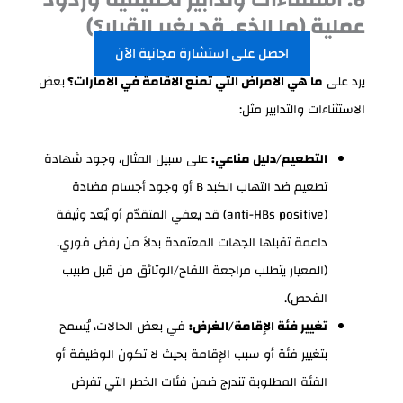
عملية (ما الذي قد يغير القرار؟)
احصل على استشارة مجانية الآن
يرد على
ما هي الامراض التي تمنع الاقامة في الامارات؟
بعض
الاستثناءات والتدابير مثل:
التطعيم/دليل مناعي:
على سبيل المثال، وجود شهادة
تطعيم ضد التهاب الكبد B أو وجود أجسام مضادة
(anti-HBs positive) قد يعفي المتقدّم أو يُعد وثيقة
داعمة تقبلها الجهات المعتمدة بدلاً من رفض فوري.
(المعيار يتطلب مراجعة اللقاح/الوثائق من قبل طبيب
الفحص).
تغيير فئة الإقامة/الغرض:
في بعض الحالات، يُسمح
بتغيير فئة أو سبب الإقامة بحيث لا تكون الوظيفة أو
الفئة المطلوبة تندرج ضمن فئات الخطر التي تفرض