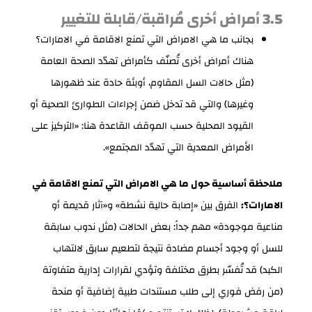
3.5 أمراض أخرى مُراقبة/قابلة للتغيير
بجانب ما هي الامراض التي تمنع الاقامة في الامارات؟
هناك أمراض أخرى تُصنّف كأمراض تهدّد الصحة العامة
(مثل حالات السل المقاوم، أوبئة حادة عند ظهورها
وغيرها) والتي قد تدخل ضمن إجراءات الطوارئ الصحية أو
القيود المحلية حسب الموقف القاعدة هنا: «التركيز على
الأمراض المعدية التي تهدّد المجتمع».
ملاحظة أساسية حول ما هي الامراض التي تمنع الاقامة في
الامارات؟:
الفرق بين «إصابة حالية نشطة» و«آثار قديمة أو
مناعية موجودة» مهم جداً: بعض الحالات (مثل ندوب سابقة
للسل أو وجود أجسام مضادة نتيجة لتطعيم سابق لالتهاب
الكبد) قد تُفسّر بطرق مختلفة وتؤدي لقرارات إدارية متفاوتة
(من رفض فوري إلى طلب مستندات طبية إضافية أو منحة