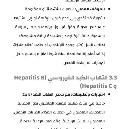
أوضحت البوابة الرسمية.
الموقف العملي:
الحالات
النشطة
أو المقاومة
للأدوية قد تؤدي إلى عدم قبول الإقامة أو إلى اشتراط
علاج داخل الدولة. وفق قرار وزاري/مما ورد في البوابة
الرسمية، هناك آلية لإصدار «شهادة لياقة مشروطة»
لحالات السل (مثل وجود آثار/ندوب أو حالات تحتاج علاجًا)،
إذ قد تُمنح إقامة لمدة سنة شرط الالتزام بالعلاج داخل
الإمارات ثم إعادة الفحص.
3.3 التهاب الكبد الفيروسي (Hepatitis B
و Hepatitis C)
اختبارات وتطبيقات:
يتم فحص التهاب الكبد (B وC)
خاصة في فئات مهنية معينة: العاملون بدور الحضانة،
الخادمات، العاملون في خدمات الغذاء، الصالات التجميل،
العاملون بالمراكز الرياضية، وقطاعات الرعاية الصحية.