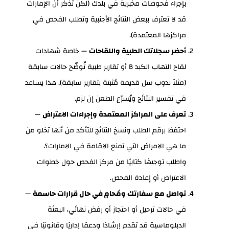
بإجراء فحوصات مخبرية في بلدك (لكن تذكّر أن الإمارات
قد لا تعترف ببعض النتائج الأجنبية وتطلب الفحص في
مراكزها المعتمدة).
أحضر سجلاتك الطبية واللقاحات
— خاصة شهادات
لقاح التهاب الكبد B أو تقارير طبية تُوضّح حالات سابقة
(مثلاً ندوب سل قديمة مُثبتة بتقارير سابقة). هذا يساعد
في تفسير النتائج ويُسرّع الطعن إن لزم.
تعرف على المراكز المعتمدة وإجراءات الاعتراض
—
احتفظ برقم الطلب ونسخ النتائج للتأكد من أنها تخلو من
ما هي الامراض التي تمنع الاقامة في الامارات؟،
واطلب توجيهًا كتابيًا من مركز الفحص حول خطوات
الاعتراض أو إعادة الفحص.
تواصل مع سفارتك ومُحامٍ في حال قرارات حاسمة
—
في حالات ترحيل أو احتجاز أو رفض نهائي، البعثة
الدبلوماسية قد تقدم إرشادًا ودعمًا إداريًا وقانونيًا في