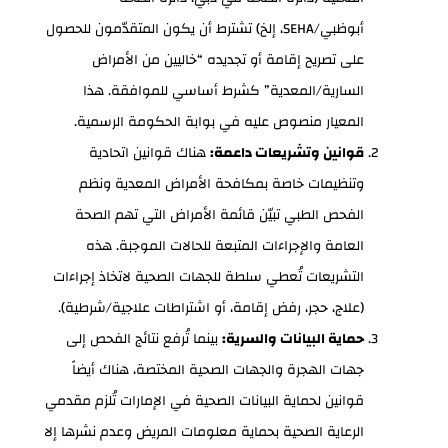
أبوظبي/SEHA، إلخ) تشترط أن يكون المتقدّمون للحصول
على تصريح إقامة أو تجديده “خاليين من الأمراض
السارية/المعدية” كشرط أساسي للموافقة. هذا
المعيار منصوص عليه في بوابة الحكومة الرسمية.
قوانين وتشريعات داعمة:
هناك قوانين اتحادية
وتنظيمات خاصة بمكافحة الأمراض المعدية ونظم
الفحص الطبي تبيّن قائمة الأمراض التي تهم الصحة
العامة والإجراءات المتبعة للحالات الموجبة. هذه
التشريعات تُعطي سلطة للجهات الصحية لاتخاذ إجراءات
(علاج، حجر، رفض إقامة، أو اشتراطات علاجية/شرطية).
حماية البيانات والسرية:
بينما تُرفع نتائج الفحص إلى
جهات الهجرة والجهات الصحية المختصة، هناك أيضاً
قوانين لحماية البيانات الصحية في الإمارات تُلزم مقدمي
الرعاية الصحية بحماية معلومات المريض وعدم نشرها إلا