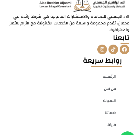
الاء الجسمي للمحاماة والاستشارات القانونية هي شركة رائدة في
عجمان، تقدم مجموعة واسعة من الخدمات القانونية مع التزام بالتميز
والاحترافية.
تابعنا
I
T
F
n
i
a
s
k
c
روابط سريعة
t
t
e
a
o
b
g
k
o
r
o
الرئيسية
a
k
m
من نحن
المدونة
خدماتنا
فريقنا
W
P