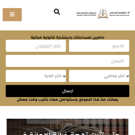
خطي
لى
لمحتوى
حاضرين لمساعدتك باستشارة قانونية مجانية
Name
Email
Message
Message
ارسال
يمكنك ملأ هذا النموذج. وسنتواصل معك بأقرب وقت ممكن