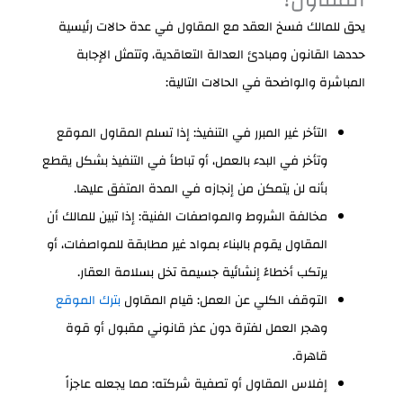
المقاول؟
يحق للمالك فسخ العقد مع المقاول في عدة حالات رئيسية
حددها القانون ومبادئ العدالة التعاقدية، وتتمثل الإجابة
المباشرة والواضحة في الحالات التالية:
التأخر غير المبرر في التنفيذ: إذا تسلم المقاول الموقع
وتأخر في البدء بالعمل، أو تباطأ في التنفيذ بشكل يقطع
بأنه لن يتمكن من إنجازه في المدة المتفق عليها.
مخالفة الشروط والمواصفات الفنية: إذا تبين للمالك أن
المقاول يقوم بالبناء بمواد غير مطابقة للمواصفات، أو
يرتكب أخطاءً إنشائية جسيمة تخل بسلامة العقار.
التوقف الكلي عن العمل: قيام المقاول
بترك الموقع
وهجر العمل لفترة دون عذر قانوني مقبول أو قوة
قاهرة.
إفلاس المقاول أو تصفية شركته: مما يجعله عاجزاً