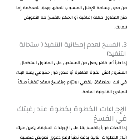
من مدى جسامة الإخلال المنسوب للمقرر، ويحق للمحكمة إما
منح المقاول مهلة إضافية أو الحكم بالفسخ مع التعويض
للمالك.
3. الفسخ لعدم إمكانية التنفيذ (استحالة
التنفيذ)
إذا طرأ أمر قاهر يجعل من المستحيل على المقاول استكمال
المشروع (مثل القوة القاهرة أو صدور قرار حكومي يمنع البناء
في تلك المنطقة)، ينقضي الالتزام وينفسخ العقد تلقائياً طبقاً
للمبادئ القانونية العامة.
الإجراءات الخطوة بخطوة عند رغبتك
في الفسخ
إذا اتخذت قراراً بالفسخ بناءً على الإجراءات السابقة، يتعين عليك
اتباع الخطوات التالية بدقة تجنباً لرفع دعوى تعويض عكسية