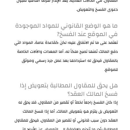
المقاول. في الحالات العادية، يعد الإنذار شرطاً أساسياً لقبول
دعوى الفسخ والتعويض.
ما هو الوضع القانوني للمواد الموجودة
في الموقع عند الفسخ?
تعتمد على ما تم الاتفاق عليه؛ لكن كقاعدة عامة، المواد التي
دفع المالك ثمنها تصبح ملكاً له، أما المعدات والآلات الخاصة
بالمقاول فيحق له استردادها بعد عمل جرد رسمي وموثق
للموقع.
هل يحق للمقاول المطالبة بتعويض إذا
فسخ المالك العقد؟
إذا كان الفسخ راجعاً لخطأ أو تقصير من المقاول، فلا يحق له
التعويض بل يلتزم هو بتعويض المالك. أما إذا فسخ المالك
العقد دون سبب قانوني أو تقصير من المقاول، فيحق للمقاول
المطالبة بأجر ما أنجزه بالإضافة إلى التعويض عن الأرباح التي