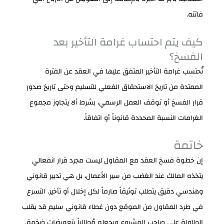
فاتته.
كيف يتم احتساب غرامة التأخير بعد
الفسخ؟
تُحتسب غرامة التأخير المتفق عليها في العقد عن الفترة
الممتدة من تاريخ الاستحقاق الفعلي للتسليم وحتى تاريخ صدور
قرار الفسخ أو توقف العمل الرسمي، بشرط ألا يتجاوز مجموع
الغرامات النسبة المحددة قانوناً أو اتفاقاً.
خاتمة
إن خطوة فسخ العقد مع المقاول ليست مجرد قرار انفعالي
يتخذه المالك عند الغضب من سير الأعمال، بل هي تدبير قانوني
وهندسي دقيق يتطلب توثيقاً صارماً لكل إخلال أو تأخير. التسرع
في طرد المقاول من الموقع دون غطاء قانوني سليم قد يقلب
الطاولة على صاحب المشروع ويجعله مُطالباً بتعويضات ضخمة.