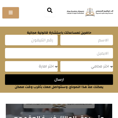
خطي
لى
لمحتوى
حاضرين لمساعدتك باستشارة قانونية مجانية
Name
Email
Message
Message
ارسال
يمكنك ملأ هذا النموذج. وسنتواصل معك بأقرب وقت ممكن