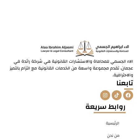
الاء الجسمي للمحاماة والاستشارات القانونية هي شركة رائدة في
عجمان، تقدم مجموعة واسعة من الخدمات القانونية مع التزام بالتميز
والاحترافية.
تابعنا
I
T
F
n
i
a
s
k
c
روابط سريعة
t
t
e
a
o
b
g
k
o
r
o
الرئيسية
a
k
m
من نحن