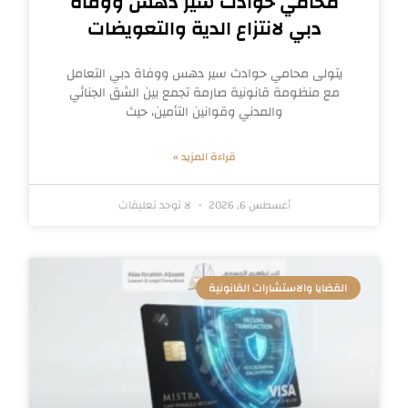
محامي حوادث سير دهس ووفاة
دبي لانتزاع الدية والتعويضات
يتولى محامي حوادث سير دهس ووفاة دبي التعامل
مع منظومة قانونية صارمة تجمع بين الشق الجنائي
والمدني وقوانين التأمين، حيث
قراءة المزيد »
أغسطس 6, 2026
لا توجد تعليقات
القضايا والاستشارات القانونية