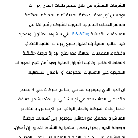
للشركات المتعثرة من خلال تقديم طلبات افتتاح إجراءات
الإفلاس أو إعادة الهيكلة المالية أمام المحاكم المختصة،
وتوفير الحماية القانونية الفورية للشركة وأموالها من
الملاحقات القضائية
والتنفيذية
التي يباشرها الدائنون. وبمجرد
قيد الطلب رسمياً، يتم تعليق جميع إجراءات التنفيذ القضائي
وضغوط المطالبات المالية، مما يمنح الإدارة فرصة حقيقية
لالتقاط الأنفاس وترتيب الأوراق المالية بعيداً عن شبح الحجوزات
التنفيذية على الحسابات المصرفية أو الأصول التشغيلية.
إن الدور الذي يقوم به محامي إفلاس شركات دبي لا يقتصر
فقط على الجانب الدفاعي أو الشكلي، بل يمتد ليشمل صياغة
خطط إعادة الهيكلة والصلح الواقي من الإفلاس، والتفاوض
المباشر والمعمق مع الدائنين للوصول إلى تسويات مرضية
وجدولة الديون بطرق تضمن استمرارية النشاط التجاري إن أمكن،
أو الإشراف على إجراءات التصفية العادلة التي تحمي المصالح