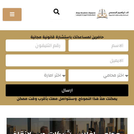
خطي
لى
لمحتوى
حاضرين لمساعدتك باستشارة قانونية مجانية
Name
Email
Message
Message
ارسال
يمكنك ملأ هذا النموذج. وسنتواصل معك بأقرب وقت ممكن