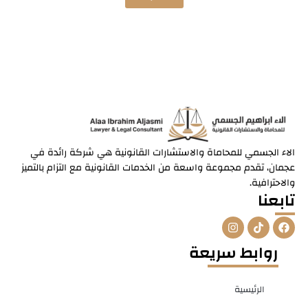
الاء الجسمي للمحاماة والاستشارات القانونية هي شركة رائدة في
عجمان، تقدم مجموعة واسعة من الخدمات القانونية مع التزام بالتميز
والاحترافية.
تابعنا
I
T
F
n
i
a
s
k
c
روابط سريعة
t
t
e
a
o
b
g
k
o
r
o
الرئيسية
a
k