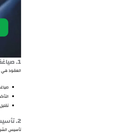
1. صياغة ومراجعة العقود
العقود هي ا
صياغة
التأك
تقليل
2. تأسيس الشركات وحماية حقوق المساهمين
تأسيس الشركا