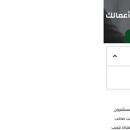
أعمالك
مستثمرون
كنت صاحب
احًا لتجنب