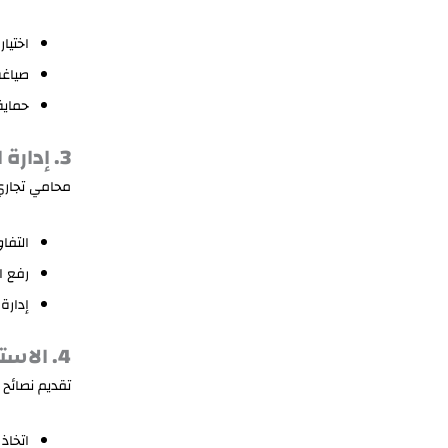
اختيا
صياغة
حماية
3. إدارة النزاعات التجارية
محامي تجاري 
التفا
رفع ال
إدارة
4. الاستشارات القانونية المتخصصة
تقديم نصائح 
اتخاذ