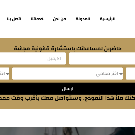
الرئيسية
المدونة
من نحن
خدماتنا
اتصل بنا
حاضرين لمساعدتك باستشارة قانونية مجانية
Email
sage
Message
ارسال
نك ملأ هذا النموذج. وسنتواصل معك بأقرب وقت مم