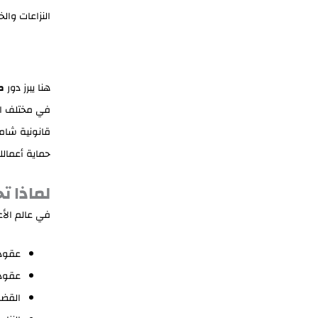
النزاعات والخ
هنا يبرز دور
م
في مختلف الق
قانونية شام
حماية أعمالك
لماذا ت
في عالم الأع
عقود
عقود 
القضاي