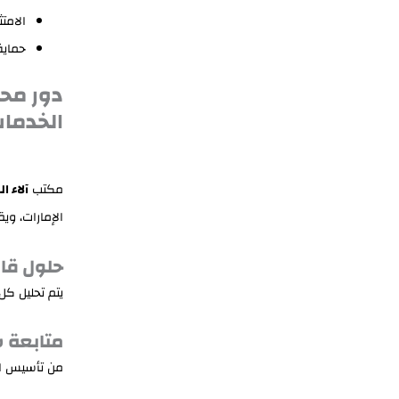
الامت
حماية
دور محا
الخدمات
مكتب
آلاء 
الإمارات، ويق
حلول قان
يتم تحليل ك
متابعة 
من تأسيس ال