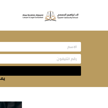
خطي
لى
لمحتوى
Name
يمك