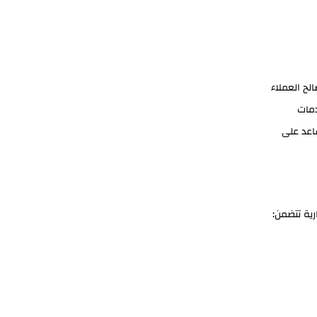
لح العملاء
دمات
اعد على
رية تتضمن: