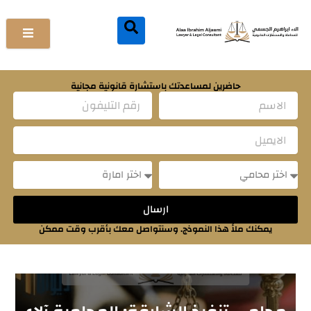
خطي
لى
لمحتوى
حاضرين لمساعدتك باستشارة قانونية مجانية
Name
Email
Message
Message
ارسال
يمكنك ملأ هذا النموذج. وسنتواصل معك بأقرب وقت ممكن