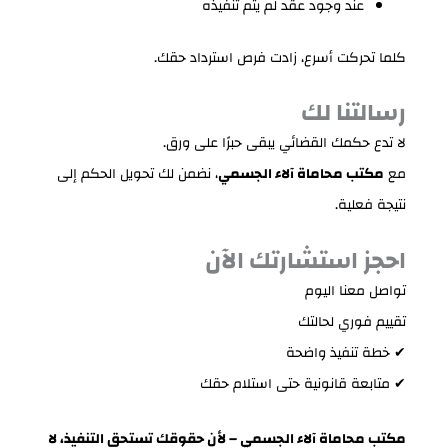
عند وجود عقد لم يتم تنفيذه
كلما تحركت أسرع، زادت فرص استرداد حقك.
رسالتنا لك
لا تدع حكمك القضائي يبقى حبرًا على ورق.
مع
مكتب محاماة آلاء الجسمي
، نضمن لك تحويل الحكم إلى
نتيجة فعلية.
احجز استشارتك الآن
تواصل معنا اليوم
تقييم فوري لحالتك
✔ خطة تنفيذ واضحة
✔ متابعة قانونية حتى استلام حقك
مكتب محاماة آلاء الجسمي – لأن حقوقك تستحق التنفيذ، لا