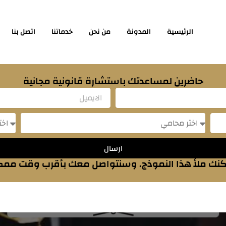
الرئيسية
المدونة
من نحن
خدماتنا
اتصل بنا
حاضرين لمساعدتك باستشارة قانونية مجانية
Email
sage
Message
ارسال
نك ملأ هذا النموذج. وسنتواصل معك بأقرب وقت مم