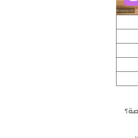
صة؟
ا.