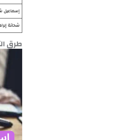
إسماعيل ش
شحاتة إبراه
طرق ال