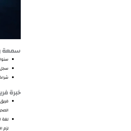
سمعة ر
سنوات
سجل م
شراكا
خبرة فري
فريق 
الصحي
لغة ا
لزم ال