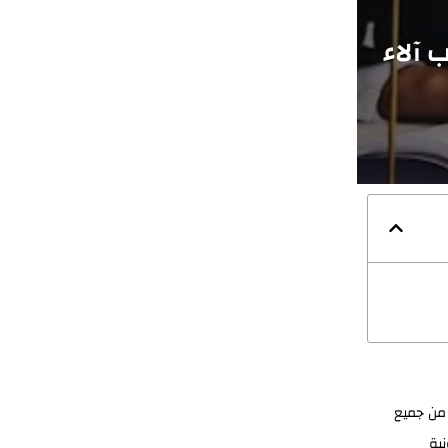
رات|547372444 مكتب آلاء
 من جميع
نية