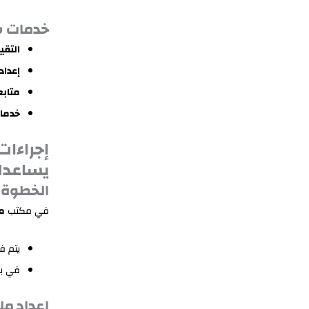
خدمات ش
التقي
إعداد
متاب
خدمات
إجراءات
يساعدك
الخطوة ا
في مكتب
م
يتم ف
في بع
إعداد مل