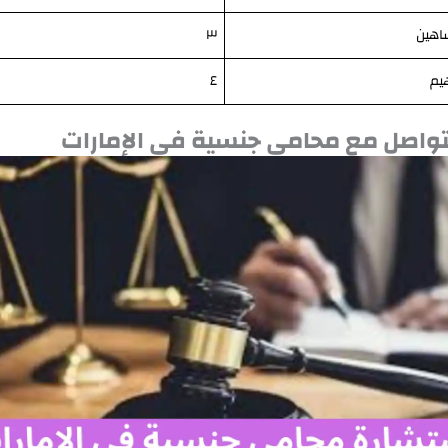
اهين
٣
يم
٤
تواصل مع محامي جنسية في الإمارات