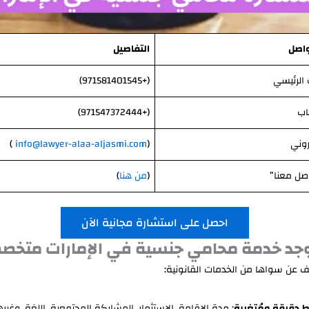
واصل
التفاصيل
 الرئيسي
(+971581401545)
اب
(+971547372444)
تروني
(
info@lawyer-alaa-aljasmi.com
)
صل معنا”
(
من هنا
)
احصل على استشارة مجانية الآن
توجد خدمة محامي جنسية في الإمارات متخص
ف عن سواها من الخدمات القانونية:
 دقيقة ومُتغيرة
: مدة الإقامة، الاستثمار، المشاركة المجتمعية، اللغة، وغيره