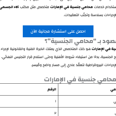
استخدام خدمات
محامي جنسية في الإمارات
متخصص مثل مكتب
آلاء الجسمي
إجراءات بسلاسة وتجنّب التعقيدات.
احصل على استشارة مجانية الآن
صود بـ “محامي الجنسية”؟
ة في الإمارات
هو ذلك المتخصص الذي يمتلك الخبرة الفنية والقانونية لإجراء
ح الجنسية، بدءًا من استيفاء شروط الأهلية وحتى استلام قرار التجنيس النهائي،
لإجراءات البيروقراطية لتعقّد عادي إلى مسار واضح ومُيسر.
محامي جنسية في الإمارات
مي
الرقم
ي
١
٢