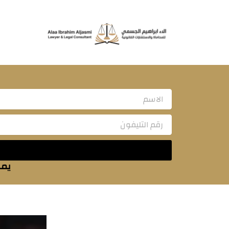
خطي
لى
لمحتوى
Name
يمك