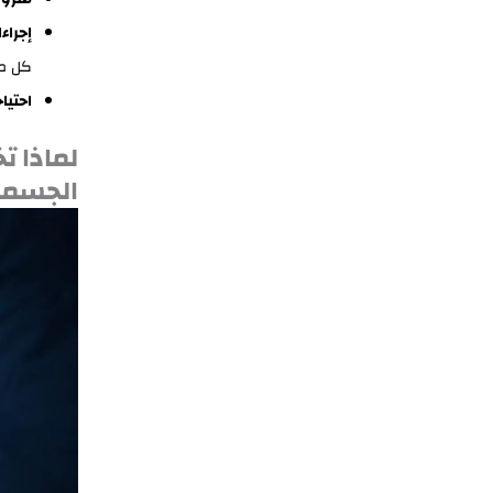
إجراء
كل مر
احتي
لماذا ت
الجسم