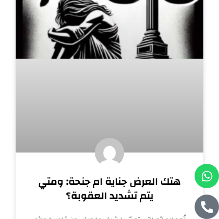
W
P
هتك العرض جناية ام جنحة: ومتي
h
h
o
a
يتم تشديد العقوبة؟
n
t
e
s