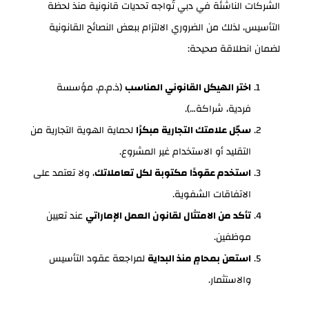
الشركات الناشئة في دبي تُواجه تحديات قانونية منذ لحظة
التأسيس، لذلك من الضروري الالتزام ببعض النصائح القانونية
لضمان انطلاقة صحيحة:
اختر الهيكل القانوني المناسب
(ذ.م.م، مؤسسة
فردية، شراكة…).
سجّل علامتك التجارية مبكرًا
لحماية الهوية التجارية من
التقليد أو الاستخدام غير المشروع.
استخدم عقودًا مكتوبة لكل تعاملاتك
، ولا تعتمد على
الاتفاقات الشفوية.
تأكد من الامتثال لقانون العمل الإماراتي
عند تعيين
موظفين.
استعن بمحامٍ منذ البداية
لمراجعة عقود التأسيس
والاستثمار.