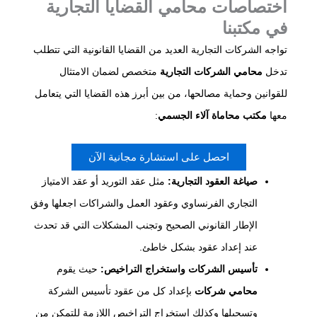
اختصاصات محامي القضايا التجارية
في مكتبنا
تواجه الشركات التجارية العديد من القضايا القانونية التي تتطلب
تدخل
محامي الشركات التجارية
متخصص لضمان الامتثال
للقوانين وحماية مصالحها، من بين أبرز هذه القضايا التي يتعامل
معها
مكتب محاماة آلاء الجسمي
:
احصل على استشارة مجانية الآن
صياغة العقود التجارية:
مثل عقد التوريد أو عقد الامتياز
التجاري الفرنساوي وعقود العمل والشراكات اجعلها وفق
الإطار القانوني الصحيح وتجنب المشكلات التي قد تحدث
عند إعداد عقود بشكل خاطئ.
تأسيس الشركات واستخراج التراخيص:
حيث يقوم
محامي شركات
بإعداد كل من عقود تأسيس الشركة
وتسجيلها وكذلك استخراج التراخيص اللازمة للتمكن من