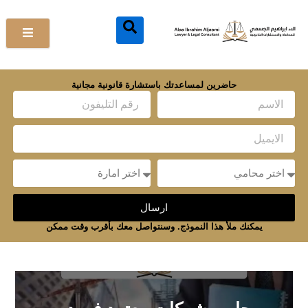
خطي
لى
لمحتوى
حاضرين لمساعدتك باستشارة قانونية مجانية
Name
Email
Message
Message
ارسال
يمكنك ملأ هذا النموذج. وسنتواصل معك بأقرب وقت ممكن