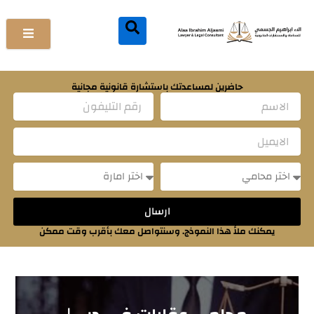
خطي
لى
لمحتوى
حاضرين لمساعدتك باستشارة قانونية مجانية
Name
Email
Message
Message
ارسال
يمكنك ملأ هذا النموذج. وسنتواصل معك بأقرب وقت ممكن