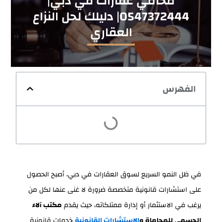
محامي عقارات في دبي|
0547372444| دليلك لحل النزاع
العقاري
الفهرس
في ظل النمو السريع لسوق العقارات في دبي، أصبح الحصول
على استشارات قانونية متخصصة ضرورة لا غنى عنها لكل من
يرغب في الاستثمار أو إدارة ممتلكاته، حيث يقدم
مكتب آلاء
الجسمي للمحاماة و
الاستشارات القانونية
خدمات قانونية