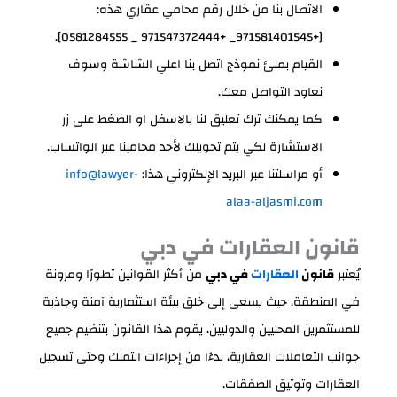
الاتصال بنا من خلال رقم محامي عقاري هذه:
[+971581401545_ +971547372444 _ 0581284555].
القيام بملئ نموذج اتصل بنا اعلي الشاشة وسوف
نعاود التواصل معك.
كما يمكنك ترك تعليق لنا بالاسفل او الضغط على زر
الاستشارة لكي يتم تحويلك لأحد محامينا عبر الواتساب.
أو مراسلتنا عبر البريد الإلكتروني هذا:
info@lawyer-
alaa-aljasmi.com
قانون العقارات في دبي
يُعتبر
قانون
العقارات
في دبي
من أكثر القوانين تطورًا ومرونة
في المنطقة، حيث يسعى إلى خلق بيئة استثمارية آمنة وجاذبة
للمستثمرين المحليين والدوليين، يقوم هذا القانون بتنظيم جميع
جوانب التعاملات العقارية، بدءًا من إجراءات التملك وحتى تسجيل
العقارات وتوثيق الصفقات.