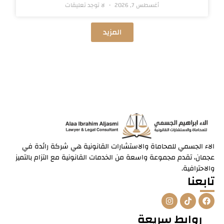
أغسطس 7, 2026
لا توجد تعليقات
المزيد
الاء الجسمي للمحاماة والاستشارات القانونية هي شركة رائدة في
عجمان، تقدم مجموعة واسعة من الخدمات القانونية مع التزام بالتميز
والاحترافية.
تابعنا
I
T
F
n
i
a
s
k
c
روابط سريعة
t
t
e