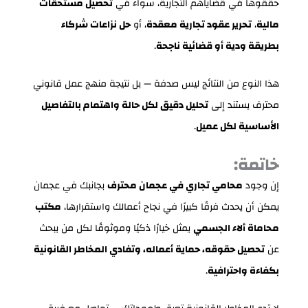
حققوها في قضاياهم التجارية، سواء في
تحصيل مستحقات
مالية
،
تحرير عقود تجارية معقدة
، أو
حل نزاعات شركاء
بطريقة ودية أو قضائية ناجحة
.
هذا النوع من النتائج ليس صدفة — بل نتيجة منهج عمل قانوني
محترف يستند إلى
تحليل دقيق لكل حالة واهتمام بالتفاصيل
الأساسية لكل عميل
.
خاتمة:
إن وجود
محامي تجاري في عجمان محترف
بجانبك في عجمان
يمكن أن يحدث فرقًا كبيرًا في نجاح أعمالك واستقرارها،
مكتب
محاماة ألاء الجسمي
يمثل خيارًا ذكيًا وموثوقًا لكل من يبحث
عن
تحصيل حقوقه، حماية أعماله، وتفادي المخاطر القانونية
بكفاءة واحترافية
.