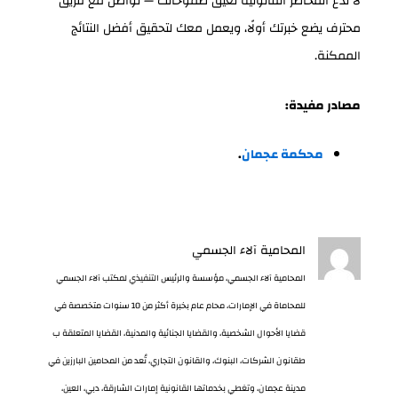
لا تدع المخاطر القانونية تعيق طموحاتك — تواصل مع فريق
محترف يضع خبرتك أولًا، ويعمل معك لتحقيق أفضل النتائج
الممكنة.
مصادر مفيدة:
محكمة عجمان
.
المحامية آلاء الجسمي
المحامية آلاء الجسمي، مؤسسة والرئيس التنفيذي لمكتب آلاء الجسمي
للمحاماة في الإمارات، محام عام بخبرة أكثر من 10 سنوات متخصصة في
قضايا الأحوال الشخصية، والقضايا الجنائية والمدنية، القضايا المتعلقة ب
طقانون الشركات، البنوك، والقانون التجاري، تُعد من المحامين البارزين في
مدينة عجمان، وتغطي بخدماتها القانونية إمارات الشارقة، دبي، العين،