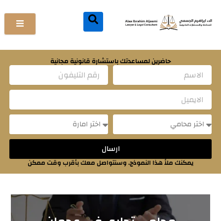
خطي
لى
لمحتوى
حاضرين لمساعدتك باستشارة قانونية مجانية
Name
Email
Message
Message
ارسال
يمكنك ملأ هذا النموذج. وسنتواصل معك بأقرب وقت ممكن