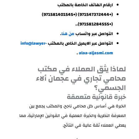
ارقام الهاتف الخاصة بالمكتب
(+971547372444) (+971581401545)
(+971581284555)..
التواصل عبر واتساب
من هنا
.
التواصل عبر الايميل الخاص بالمكتب
info@lawyer-
.
alaa-aljasmi.com
لماذا يثق العملاء في مكتب
محامي تجاري في عجمان ألاء
الجسمي؟
خبرة قانونية متعمقة
الخبرة هي أساس كل محامي ناجح، والمكتب يجمع بين
المعرفة النظرية والخبرة العملية في القوانين الإماراتية، مما
يعطي العملاء ثقة عالية في النتائج.