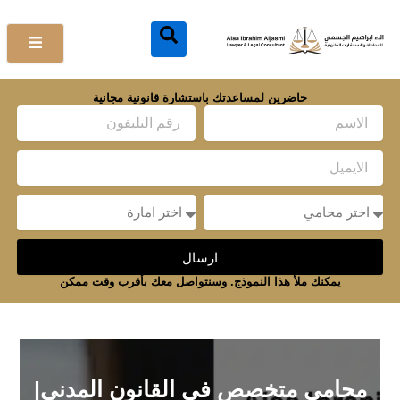
خطي
لى
لمحتوى
حاضرين لمساعدتك باستشارة قانونية مجانية
Name
Email
Message
Message
ارسال
يمكنك ملأ هذا النموذج. وسنتواصل معك بأقرب وقت ممكن
محامي متخصص فى القانون المدني|