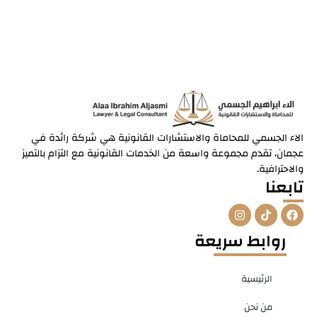
الاء الجسمي للمحاماة والاستشارات القانونية هي شركة رائدة في
عجمان، تقدم مجموعة واسعة من الخدمات القانونية مع التزام بالتميز
والاحترافية.
تابعنا
I
T
F
n
i
a
s
k
c
روابط سريعة
t
t
e
a
o
b
g
k
o
r
o
الرئيسية
a
k
m
من نحن