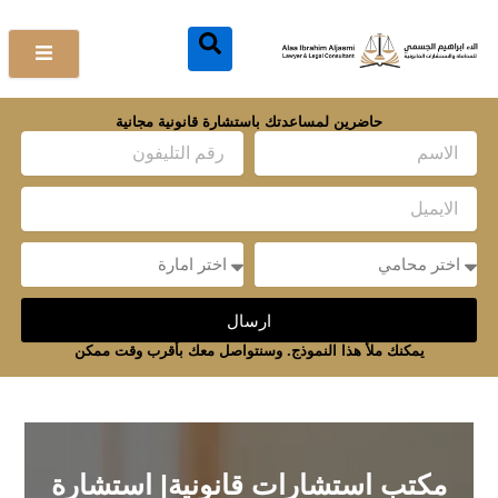
خطي
لى
لمحتوى
حاضرين لمساعدتك باستشارة قانونية مجانية
Name
Email
Message
Message
ارسال
يمكنك ملأ هذا النموذج. وسنتواصل معك بأقرب وقت ممكن
مكتب استشارات قانونية| استشارة