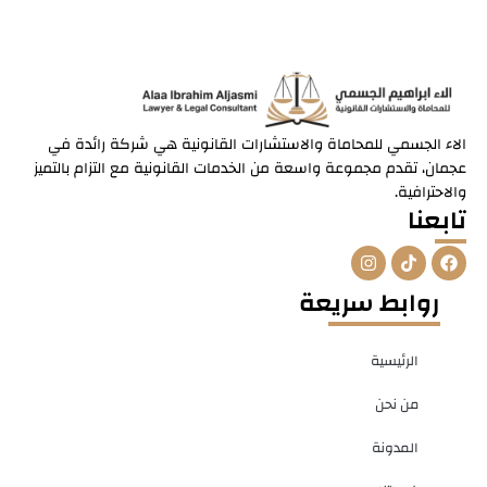
الاء الجسمي للمحاماة والاستشارات القانونية هي شركة رائدة في
عجمان، تقدم مجموعة واسعة من الخدمات القانونية مع التزام بالتميز
والاحترافية.
تابعنا
I
T
F
n
i
a
s
k
c
روابط سريعة
t
t
e
a
o
b
g
k
o
r
o
الرئيسية
a
k
m
من نحن
المدونة