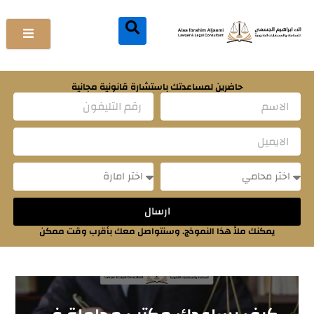
خطي
لى
لمحتوى
حاضرين لمساعدتك باستشارة قانونية مجانية
Name
Email
Message
Message
ارسال
يمكنك ملأ هذا النموذج. وسنتواصل معك بأقرب وقت ممكن