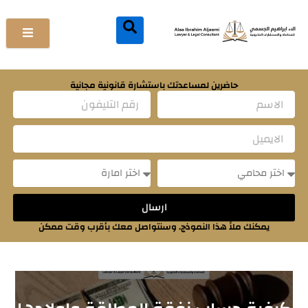
خطي
لى
لمحتوى
حاضرين لمساعدتك باستشارة قانونية مجانية
Name
Email
Message
Message
ارسال
يمكنك ملأ هذا النموذج. وسنتواصل معك بأقرب وقت ممكن