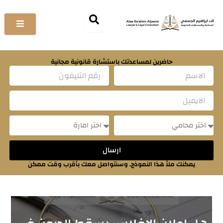
خطي
لى
لمحتوى
حاضرين لمساعدتك باستشارة قانونية مجانية
Name
Email
Message
Message
ارسال
يمكنك ملأ هذا النموذج. وسنتواصل معك بأقرب وقت ممكن