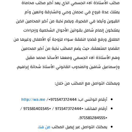
مكتب الأستاذة آلاء الجسمي الذي يعد أكبر مكتب محاماة
يمتلك عدة فروع في عجمان ودبي والشارقة والعين وأم
القيوين وأيضا في الفجيرة، ويضم نخبة من أكبر المحامين الذين
يمتلكون إلمام شامل بقوانين الأحوال الشخصية وإجراءات
الطلاق ورفع قضايا النفقة سواء للزوجة أو الأطفال وغيرها من
القضايا المتعلقة، حيث يضم المكتب نخبة من أكبر المحامين
وهم الأستاذة آلاء الجسمي ومعها الأساتذ محمد مقبل
وإسماعيل شاهين والمندوب القانوني الأستاذ شحاتة إبراهيم.
ويمكنك التواصل مع المكتب من خلال:
أرقام الواتس اب:
/+971547372444
http://wa.me
أرقام الهاتف: +971547372444 / +971581401545 /
+971581284555.
يمكنك التواصل عبر إيميل المكتب
من هنا
.