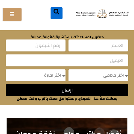
خطي
لى
لمحتوى
حاضرين لمساعدتك باستشارة قانونية مجانية
Name
Email
Message
Message
ارسال
يمكنك ملأ هذا النموذج. وسنتواصل معك بأقرب وقت ممكن