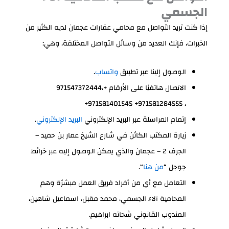
الجسمي
إذا كنت تريد التواصل مع محامي عقارات عجمان لديه الكثير من
الخبرات، فإنك العديد من وسائل التواصل المختلفة، وهي:
الوصول إلينا عبر تطبيق
واتساب
.
الاتصال هاتفيًا على الأرقام +971547372444‬‪،
+971581401545‬ ‪+971581284555 ،
إتمام المراسلة عبر البريد الإلكتروني
البريد الإلكتروني
.
زيارة المكتب الكائن في شارع الشيخ عمار بن حميد –
الجرف 2 – عجمان والذي يمكن الوصول إليه عبر خرائط
جوجل “
من هنا
“.
التعامل مع أي من أفراد فريق العمل مبشرًة وهم
المحامية آلاء الجسمي، محمد مقبل، اسماعيل شاهين،
المندوب القانوني شحاته ابراهيم.