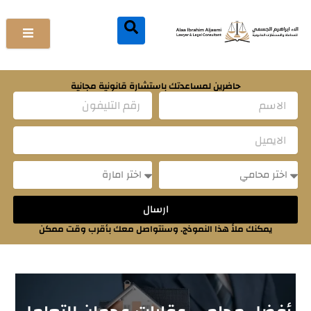
خطي
لى
لمحتوى
حاضرين لمساعدتك باستشارة قانونية مجانية
Name
Email
Message
Message
ارسال
يمكنك ملأ هذا النموذج. وسنتواصل معك بأقرب وقت ممكن