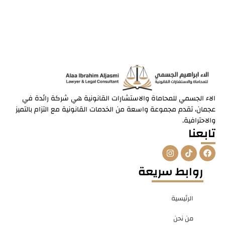
الاء الجسمي للمحاماة والاستشارات القانونية هي شركة رائدة في
عجمان، تقدم مجموعة واسعة من الخدمات القانونية مع التزام بالتميز
والاحترافية.
تابعنا
I
T
F
n
i
a
s
k
c
روابط سريعة
t
t
e
a
o
b
g
k
o
r
o
الرئيسية
a
k
m
من نحن