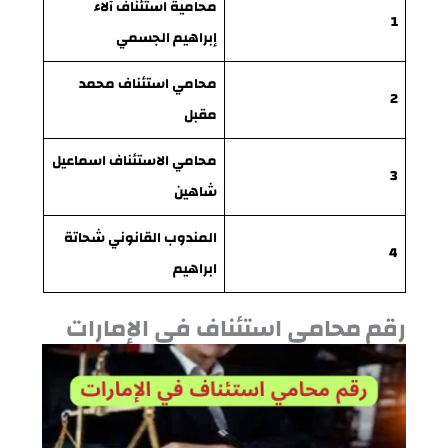
محامية استئناف آلاء
1
إبراهيم الجسمي
محامي استئناف محمد
2
مقبل
محامي الاستئناف اسماعيل
3
شاهين
المندوب القانوني شحاتة
4
ابراهيم
رقم محامي استئناف في الإمارات