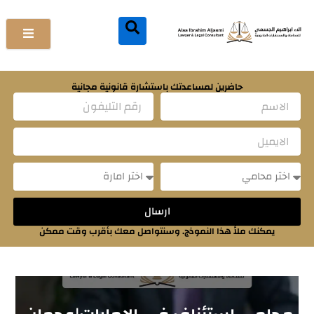
خطي
لى
لمحتوى
حاضرين لمساعدتك باستشارة قانونية مجانية
Name
Email
Message
Message
ارسال
يمكنك ملأ هذا النموذج. وسنتواصل معك بأقرب وقت ممكن