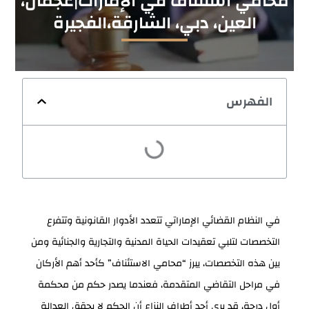
محامي استئناف في الإمارات|عجمان،
العين، دبي، الشارقة،الفجيرة
الفهرس
في النظام القضائي الإماراتي تتعدد الأدوار القانونية وتتفرع
التخصصات لتلبي تعقيدات الحياة المدنية والتجارية والجنائية ومن
بين هذه التخصصات، يبرز “محامي الاستئناف” كأحد أهم الأركان
في مراحل التقاضي المتقدمة، فعندما يصدر حكم من محكمة
أول درجة، قد يرى أحد أطراف النزاع أن الحكم لا يحقق العدالة