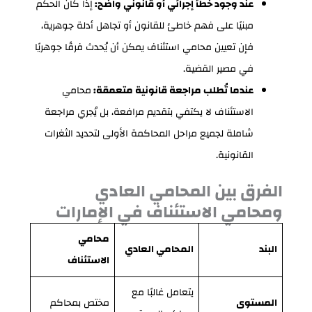
عند وجود خطأ إجرائي أو قانوني واضح:
إذا كان الحكم
مبنيًا على فهم خاطئ للقانون أو تجاهل أدلة جوهرية،
فإن تعيين محامي استئناف يمكن أن يُحدث فرقًا جوهريًا
في مصير القضية.
عندما تُطلب مراجعة قانونية متعمقة:
محامي
الاستئناف لا يكتفي بتقديم مرافعة، بل يُجري مراجعة
شاملة لجميع مراحل المحاكمة الأولى لتحديد الثغرات
القانونية.
الفرق بين المحامي العادي
ومحامي الاستئناف في الإمارات
محامي
البند
المحامي العادي
الاستئناف
يتعامل غالبًا مع
المستوى
مختص بمحاكم