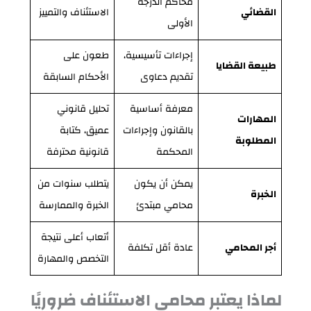
محاكم الدرجة
القضائي
الاستئناف والتمييز
الأولى
إجراءات تأسيسية،
طعون على
طبيعة القضايا
تقديم دعاوى
الأحكام السابقة
معرفة أساسية
تحليل قانوني
المهارات
بالقانون وإجراءات
عميق، كتابة
المطلوبة
المحكمة
قانونية محترفة
يمكن أن يكون
يتطلب سنوات من
الخبرة
محامي مبتدئ
الخبرة والممارسة
أتعاب أعلى نتيجة
أجر المحامي
عادة أقل تكلفة
التخصص والمهارة
لماذا يعتبر محامي الاستئناف ضروريًا