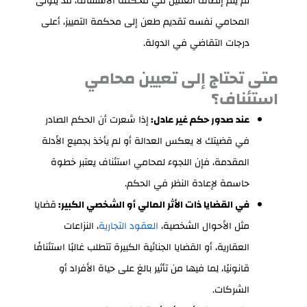
لم يتم إنصاف العميل في محكمة الاستئناف، قد يتولى
المحامي نفسه تقديم طعن إلى محكمة التمييز، أعلى
درجات التقاضي في الدولة.
متى تحتاج إلى تعيين محامي
استئناف؟
عند صدور حكم غير عادل:
إذا شعرت أن الحكم الصادر
في قضيتك لا يعكس العدالة أو لم يأخذ بجميع الأدلة
المقدمة، فإن اللجوء لمحامي استئناف يعتبر خطوة
حاسمة لإعادة النظر في الحكم.
في القضايا ذات الأثر المالي أو الشخصي الكبير:
قضايا
مثل الأحوال الشخصية،
العقود التجارية
، النزاعات
العقارية، أو القضايا الجنائية الكبيرة تتطلب غالبًا استئنافًا
قانونيًا، لِما فيها من تأثير بالغ على حياة الأفراد أو
الشركات.