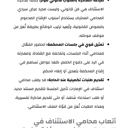
صياغة المذكرة بأسلوب قانوني مؤثر:
كتابة مذكرة
الاستئناف هي فن قانوني، وليست مجرد عرض سردي.
المحامي المحترف يستخدم أسلوب الإقناع المدعوم
بالنصوص القانونية، ويُعيد ترتيب الوقائع بطريقة تُعزز من
موقف موكله.
تمثيل قوي في جلسات المحكمة:
الحضور الفعّال
للمحامي أثناء الجلسات، وتفاعله مع القضاة، ومهارته
في الرد على دفوع الخصم، كلها عوامل تساهم في
إقناع المحكمة بتعديل أو إلغاء الحكم.
تقديم طلبات تكميلية عند الحاجة:
قد يطلب محامي
استئناف في الإمارات تأجيل الجلسة لتقديم مستند جديد،
أو طلب استدعاء شاهد، أو حتى تقديم مذكرة تفسيرية،
وهذه الطلبات تُعزز من قوّة الملف الاستئنافي.
أتعاب محامي الاستئناف في