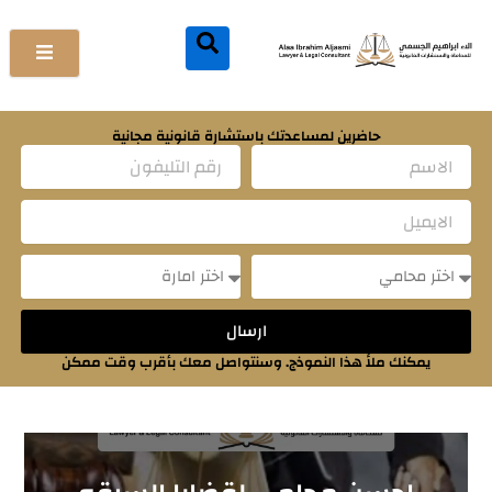
خطي
لى
لمحتوى
حاضرين لمساعدتك باستشارة قانونية مجانية
Name
Email
Message
Message
ارسال
يمكنك ملأ هذا النموذج. وسنتواصل معك بأقرب وقت ممكن