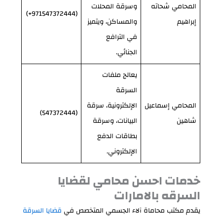
المحامي شحاته
وسرقة المحلات
(971547372444+)
إبراهيم
والمساكن، ويتميز
في الترافع
الجنائي.
يعالج ملفات
السرقة
المحامي إسماعيل
الإلكترونية، سرقة
(547372444)
شاهين
البيانات، وسرقة
بطاقات الدفع
الإلكتروني.
خدمات احسن محامي لقضايا
السرقه بالامارات
يقدم مكتب محاماة آلاء الجسمي المتخصص في
قضايا السرقة