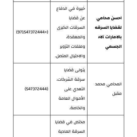
خبيرة في الدفاع
احسن محامي
عن قضايا
لقضايا السرقه
السرقات الكبرى
(+971547372444)
بالامارات
آلاء
والمعقدة،
الجسمي
وملفات التزوير
والاحتيال المتصل.
يتولى قضايا
سرقة الشركات،
المحامي محمد
التعدي على
(547372444)
مقبل
الأموال العامة
والخاصة.
مختص في قضايا
السرقة المادية