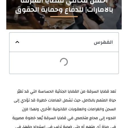
احسن محامي لقضايا السرقه
بالامارات| للدفاع وحماية الحقوق
الفهرس
تعد قضايا السرقة من القضايا الجنائية الحساسة التي قد تغيّر
حياة المتهم بالكامل، حيث تشمل اتهامات خطيرة قد تؤدي إلى
السجن والغرامات والعقوبات القانونية الأخرى، ولهذا فإن
اللجوء إلى محامٍ متخصص في قضايا السرقة يُعد خطوة مصيرية
في حياة أي متهم أو حتى ضحية ترغب في استرداد حقها، في