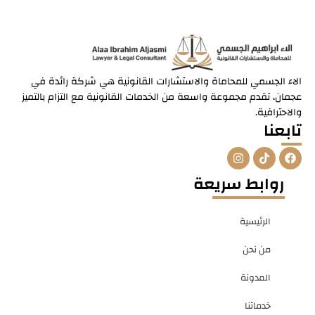
الاء الجسمي للمحاماة والاستشارات القانونية هي شركة رائدة في
عجمان، تقدم مجموعة واسعة من الخدمات القانونية مع التزام بالتميز
والاحترافية.
تابعنا
I
T
F
n
i
a
s
k
c
روابط سريعة
t
t
e
a
o
b
g
k
o
r
o
الرئيسية
a
k
m
من نحن
المدونة
خدماتنا