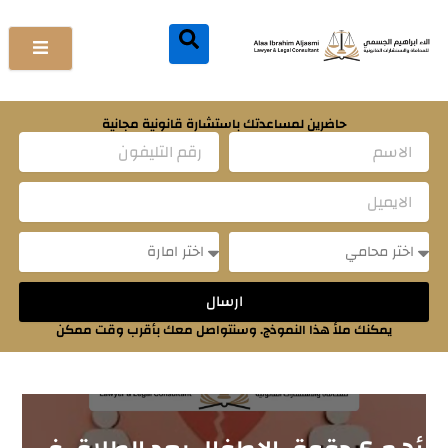
خطي
لى
لمحتوى
حاضرين لمساعدتك باستشارة قانونية مجانية
Name
Email
Message
Message
ارسال
يمكنك ملأ هذا النموذج. وسنتواصل معك بأقرب وقت ممكن