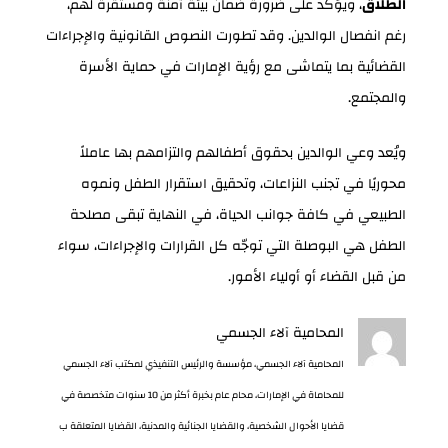
الطلاق
، ويؤكد على ضرورة ضمان بيئة آمنة ومستقرة لهم،
رغم انفصال الوالدين. وقد تطورت النصوص القانونية والإجراءات
القضائية بما يتماشى مع رؤية الإمارات في حماية الأسرة
والمجتمع.
ويُعد وعي الوالدين بحقوق أطفالهم والتزامهم بها عاملاً
محوريًا في تجنب النزاعات، وتحقيق استقرار الطفل ونموه
الطبيعي في كافة جوانب الحياة، في النهاية تبقى مصلحة
الطفل هي البوصلة التي توجّه كل القرارات والإجراءات، سواء
من قبل القضاء أو أولياء الأمور.
المحامية آلاء الجسمي
المحامية آلاء الجسمي، مؤسسة والرئيس التنفيذي لمكتب آلاء الجسمي
للمحاماة في الإمارات، محام عام بخبرة أكثر من 10 سنوات متخصصة في
قضايا الأحوال الشخصية، والقضايا الجنائية والمدنية، القضايا المتعلقة ب