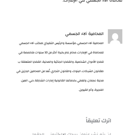
محاماة آلاء الجسمي في الإمارات.
المحامية آلاء الجسمي
المحامية آلاء الجسمي، مؤسسة والرئيس التنفيذي لمكتب آلاء الجسمي
للمحاماة في الإمارات، محام عام بخبرة أكثر من 10 سنوات متخصصة في
قضايا الأحوال الشخصية، والقضايا الجنائية والمدنية، القضايا المتعلقة ب
طقانون الشركات، البنوك، والقانون التجاري، تُعد من المحامين البارزين في
مدينة عجمان، وتغطي بخدماتها القانونية إمارات الشارقة، دبي، العين،
الفجيرة، وأم القيوين.
اترك تعليقاً
لن يتم نشر عنوان بريدك الإلكتروني.
الحقول