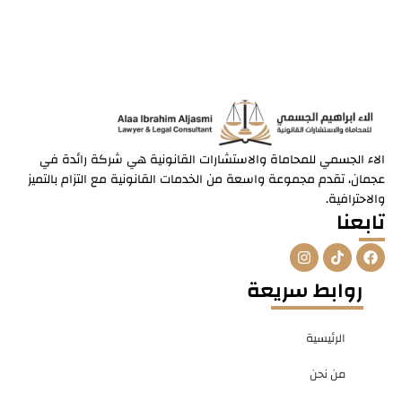
الاء الجسمي للمحاماة والاستشارات القانونية هي شركة رائدة في
عجمان، تقدم مجموعة واسعة من الخدمات القانونية مع التزام بالتميز
والاحترافية.
تابعنا
I
T
F
n
i
a
s
k
c
روابط سريعة
t
t
e
a
o
b
g
k
o
r
o
الرئيسية
a
k
m
من نحن