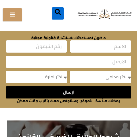
خطي
لى
لمحتوى
حاضرين لمساعدتك باستشارة قانونية مجانية
Name
Email
Message
Message
ارسال
يمكنك ملأ هذا النموذج. وسنتواصل معك بأقرب وقت ممكن