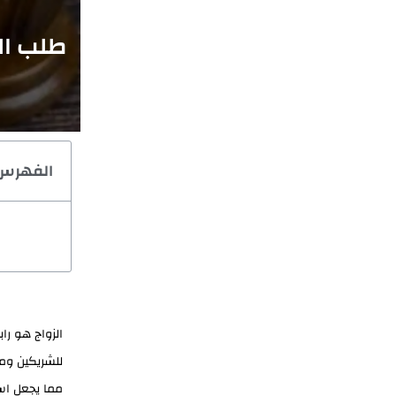
طلب الط
الفهرس
الزواج هو را
للشريكين وم
مما يجعل است