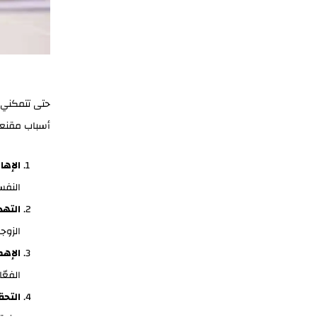
حتى تتمكني
أسباب مقنعة،
الإها
النفس
التهد
الزوجة
الإهم
الفعّ
التحق