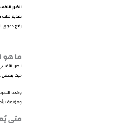
الضرر النفس
تقديم طلب طل
رفع دعوى الطل
ما هو ا
الضرر النفسي
حيث يتضمن ذل
وهذه التصرفا
ومؤلمة الأم
متى يُع