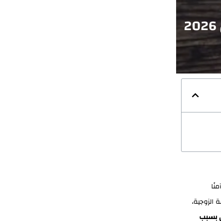
نًا
 الزوجية،
 بسبب