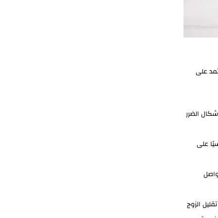
مد على
شكال الضرر
يًا على
واصل
ليل الزوج