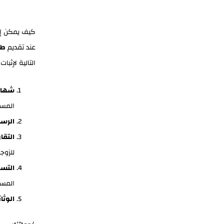
كيف يمكن إث
عند تقديم
طل
التالية لإثبات 
شهاد
المسي
الرسا
التقا
للزوجة
التسج
المس
الوثا