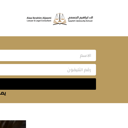
خطي
لى
لمحتوى
Name
يمك