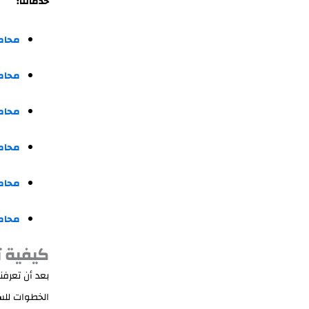
خدماتنا:
محام
محام
محام
محام
محام
محامي
كيفية 
بعد أن تعرفن
الخطوات للس