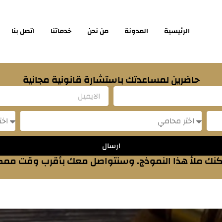
الرئيسية
المدونة
من نحن
خدماتنا
اتصل بنا
حاضرين لمساعدتك باستشارة قانونية مجانية
Email
sage
Message
ارسال
نك ملأ هذا النموذج. وسنتواصل معك بأقرب وقت مم