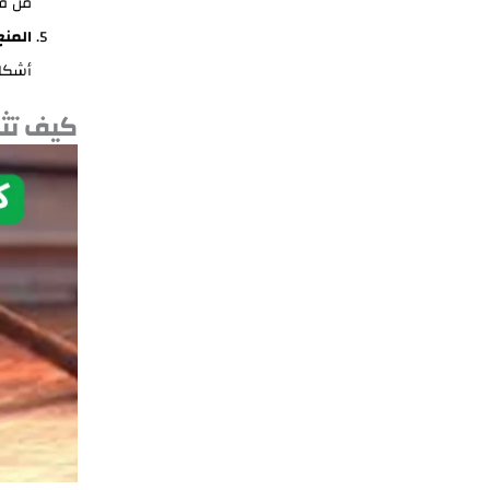
من قي
المنع
أشكال
كيف تثب