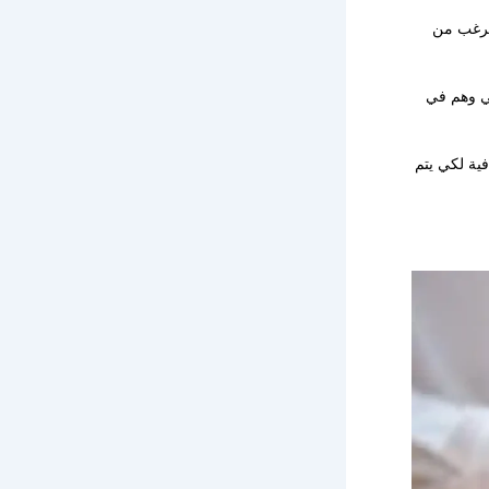
 يرغب من
ني وهم في
فية لكي يتم