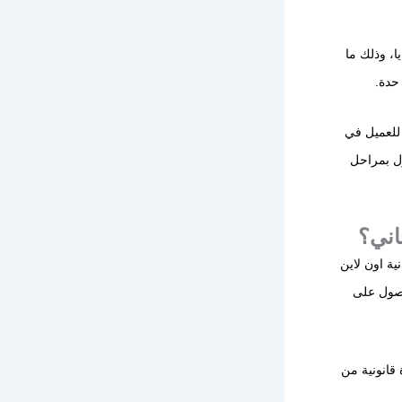
ا، وذلك ما
 حدة.
للعميل في
ول بمراحل
اني؟
ة اون لاين
حصول على
قانونية من