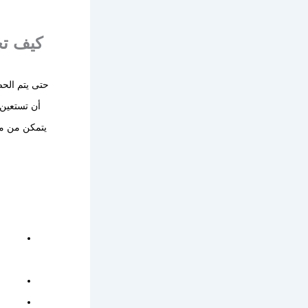
كيف تح
حتى يتم الحص
أن تستعين 
يتمكن من معر