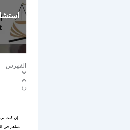
استشار
الفهرس
إن كنت تر
تساهم في الع