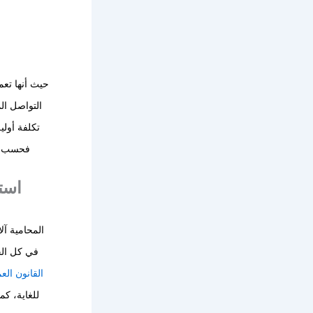
حيث أنها تع
التواصل ال
تكلفة أولي
فحسب، ب
است
المحامية آل
في كل الجو
القانون الع
للغاية، كم