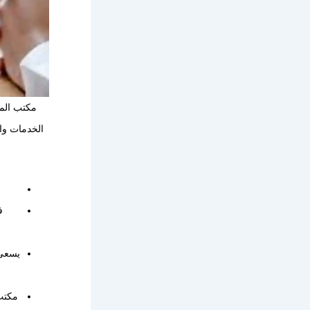
مكتب المح
الخدمات واس
ف
يسعى 
مكتب 