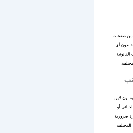
د من صفحات
ة بدون أي
القانونية
ختلفة.
نب
ة اون لاين
لجنائي أو
يزة ضرورية
 المختلفة