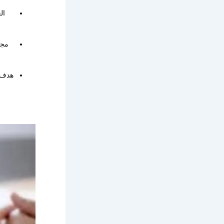
ال
مجم
هدف ا