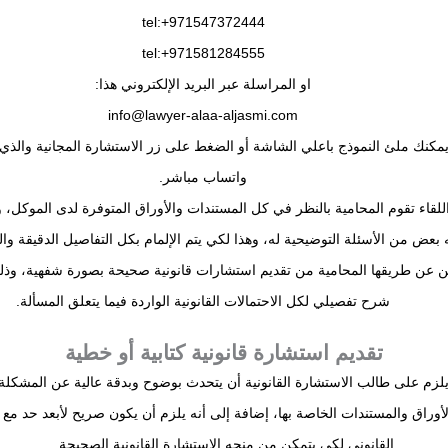
tel:+971547372444
tel:+971581284555
او المراسلة عبر البريد الإلكتروني هذا:
info@lawyer-alaa-aljasmi.com
يمكنك ملئ النموذج باعلي الشاشة أو الضغط على زر الاستشارة المجانية والذي
واتساب مباشر.
 اللقاء تقوم المحامية بالنظر في كل المستندات والأوراق المتوفرة لدى الموكل، و
 بعض من الأسئلة التوضيحية له، وهذا لكي يتم الإلمام بكل التفاصيل الدقيقة وا
ن عن طريقها المحامية من تقديم استشارات قانونية صحيحة بصورة شفهية، وذل
شرح تفصيلي لكل الاحتمالات القانونية الواردة فيما يتعلق المسألة.
تقديم استشارة قانونية كتابية أو خطية
 يلزم على طالب الاستشارة القانونية أن يتحدث بوضوح وبدقة عالية عن المشكلة
الأوراق والمستندات الخاصة بها، إضافة إلى أنه يلزم أن يكون صريح لأبعد حد مع
القانوني لكي يتمكن من منحه الاستشارة القانونية الصحيحة.