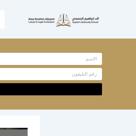
خطي
لى
لمحتوى
Name