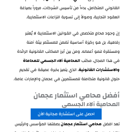
القانوني المتكامل، بدءاً من تأسيس الشركات، مروراً بصياغة
العقود التجارية، وصولاً إلى تسوية النزاعات الاستثمارية.
إن وجود محامٍ متخصص في القوانين الاستثمارية لا يُعتبر
رفاهية، بل هو ركيزة أساسية تضمن للمستثمر بيئة آمنة
ومستقرة لنمو أعماله. ومن بين أبرز المكاتب القانونية الرائدة
في هذا المجال، مكتب
المحامية آلاء الجسمي للمحاماة
والاستشارات القانونية
، الذي يتميز بخبرة عميقة في تقديم
حلول قانونية متكاملة للمستثمرين في عجمان والإمارات عامة.
أفضل محامي استثمار عجمان
المحامية آلاء الجسمي
احصل على استشارة مجانية الآن
تعد افضل
محامي استثمار عجمان
بصفتها المؤسس والرئيس