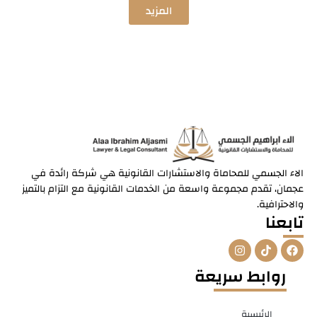
المزيد
الاء الجسمي للمحاماة والاستشارات القانونية هي شركة رائدة في
عجمان، تقدم مجموعة واسعة من الخدمات القانونية مع التزام بالتميز
والاحترافية.
تابعنا
I
T
F
n
i
a
s
k
c
روابط سريعة
t
t
e
a
o
b
g
k
o
r
o
الرئيسية