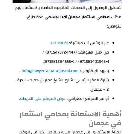
لتسهيل الوصول إلى الخدمات القانونية الخاصة بالاستثمار، يتيح
مكتب
محامي استثمار عجمان آلاء الجسمي
عدة طرق
للتواصل:
عبر الواتس آب مباشرة:
اضغط هنا.
من خلال الهواتف: (+971547372444) /
(+971581401545) / (+971581284555).
بالبريد الإلكتروني:
info@lawyer-alaa-aljasmi.com
.
بزيارة المقر الرئيسي: شارع الشيخ عمار بن حميد – الجرف
2 – عجمان.
أو عبر الموقع الجغرافي:
عرض الموقع على الخريطة
.
أهمية الاستعانة بمحامي استثمار
في عجمان
المناخ الاستثماري في عجمان مليء بالفرص، لكن في الوقت