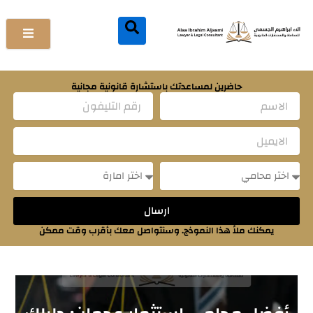
خطي
لى
لمحتوى
حاضرين لمساعدتك باستشارة قانونية مجانية
Name
Email
Message
Message
ارسال
يمكنك ملأ هذا النموذج. وسنتواصل معك بأقرب وقت ممكن