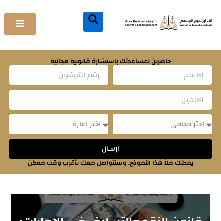
خطي
لى
لمحتوى
حاضرين لمساعدتك باستشارة قانونية مجانية
Name
Email
Message
Message
ارسال
يمكنك ملأ هذا النموذج. وسنتواصل معك بأقرب وقت ممكن