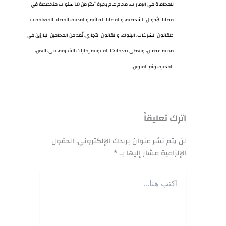
للمحاماة في الإمارات، محام عام بخبرة أكثر من 10 سنوات متخصصة في
قضايا الأحوال الشخصية، والقضايا الجنائية والمدنية، القضايا المتعلقة ب
طقانون الشركات، البنوك، والقانون التجاري، تُعد من المحامين البارزين في
مدينة عجمان، وتغطي بخدماتها القانونية إمارات الشارقة، دبي، العين،
الفجيرة، وأم القيوين.
اترك تعليقاً
لن يتم نشر عنوان بريدك الإلكتروني.
الحقول
الإلزامية مشار إليها بـ
*
اكتب
هنا...