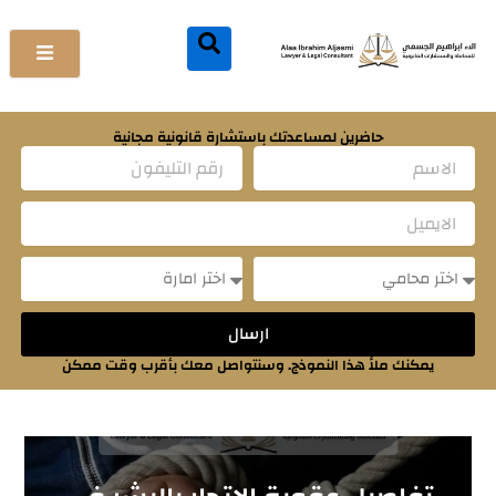
خطي
لى
لمحتوى
حاضرين لمساعدتك باستشارة قانونية مجانية
Name
Email
Message
Message
ارسال
يمكنك ملأ هذا النموذج. وسنتواصل معك بأقرب وقت ممكن