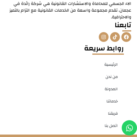
الاء الجسمي للمحاماة والاستشارات القانونية هي شركة رائدة في
عجمان، تقدم مجموعة واسعة من الخدمات القانونية مع التزام بالتميز
والاحترافية.
تابعنا
I
T
F
n
i
a
s
k
c
روابط سريعة
t
t
e
a
o
b
g
k
o
r
o
الرئيسية
a
k
m
من نحن
المدونة
خدماتنا
فريقنا
W
P
اتصل بنا
h
h